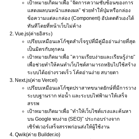
เป้าหมาย
เกิดมาเพื่อ "จัดการความซับซ้อนของการ
แสดงผลบนหน้าแสดงผล" ช่วยทำให้ปุ่มหรือกล่อง
ข้อความแต่ละกล่อง (Component) อัปเดตตัวเองได้
ทันทีโดยที่หน้าเว็บไม่ค้าง
Vue.js
(ค่ายอิสระ)
เปรียบเหมือน
เลโก้ชุดสำเร็จรูปที่มีคู่มืออ่านง่ายที่สุด
เป็นมิตรกับทุกคน
เป้าหมาย
เกิดมาเพื่อ "ความเรียบง่ายและเรียนรู้ง่าย"
เพื่อช่วยทำให้คนทำเว็บไซต์สามารถหยิบไปใช้สร้าง
ระบบได้อย่างรวดเร็ว โค้ดอ่านง่าย สบายตา
Next.js
(ค่าย Vercel)
เปรียบเหมือน
เลโก้ชุดปราสาทขนาดยักษ์ที่มีการวาง
ระบบฐานราก ท่อน้ำ และระบบไฟฟ้ามาให้เสร็จ
สรรพ
เป้าหมาย
เกิดมาเพื่อ "ทำให้เว็บไซต์แรงและค้นหา
บน Google พบง่าย (SEO)" ประกอบร่างจาก
เซิร์ฟเวอร์เสร็จสรรพก่อนส่งให้ผู้ใช้งาน
Qwik
(ค่าย Builder.io)