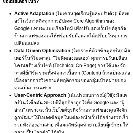
ของมิสเตอร์โนว์?
Active Adaptation
(ไม่เคยหยุดเรียนรู้และปรับตัว): มิสเต
อร์โนว์เกาะติดทุกการอัปเดต Core Algorithm ของ
Google แทบจะแบบเรียลไทม์ เพื่อปรับแต่งเว็บไซต์ธุรกิจ
ร้านกาแฟของคุณให้พร้อมรับมือและได้เปรียบในทุกการ
เปลี่ยนแปลง
Data-Driven Optimization
(วิเคราะห์ด้วยข้อมูลจริง): มิส
เตอร์โนว์ไม่เดาสุ่ม "ไม่คิดเองเออเอง" ทุกการปรับเปลี่ยน
โครงสร้างเว็บไซต์ (Technical On-Page) การใช้และจัด
วางคีย์เวิร์ด รวมทั้งพัฒนาเนื้อหา (Content) ล้วนเป็นผลต่อ
เนื่องจากการวิเคราะห์พฤติกรรมของกลุ่มเป้าหมายของ
คุณเป็นการเฉพาะ
User-Centric Approach
(เน้นประสบการณ์ผู้ใช้): มิสเต
อร์โนว์เชื่อมั่น SEO ดีที่สุดต้องถูกใจทั้ง Google และ "ผู้
อ่าน" เพราะฉะนั้นเว็บไซต์ธุรกิจร้านกาแฟ ของคุณจึงจัก
ถูกพัฒนาให้โหลดข้อมูลในแต่ละหน้าเว็บได้อย่างรวดเร็ว
รวมทั้งต้องอ่านง่าย เพื่อผลลัพธ์สุดท้าย เปลี่ยนผู้เข้าชมให้
กลายเป็น "ลูกค้า" ได้จริง