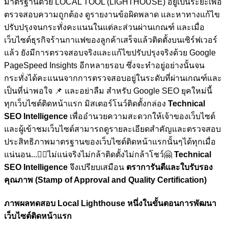
มาตรฐานด้วย LOCAL TOOL (LIGHTHOUSE) อยู่เป็นระยะเพื่อ
ตรวจสอบความถูกต้อง ดูรายงานข้อผิดพลาด และหาทางแก้ไข
ปรับปรุงจนกระทั่งคะแนนในแต่ละส่วนผ่านเกณฑ์ และเมื่อ
เว็บไซต์ธุรกิจร้านกาแฟของลูกค้าเสร็จแล้วติดตั้งบนเซิร์ฟเวอร์
แล้ว ยังมีการตรวจสอบจริงและแก้ไขปรับปรุงจริงด้วย Google
PageSpeed Insights อีกหลายรอบ ซึ่งจะทำอยู่อย่างนั้นจน
กระทั่งได้คะแนนจากการตรวจสอบอยู่ในระดับที่ผ่านเกณฑ์และ
เป็นที่น่าพอใจ
📌 และอย่าลืม สำหรับ Google SEO ยุคใหม่นี้
ทุกเว็บไซต์ติดหน้าแรก มิสเตอร์โนว์ติดตั้งกล่อง
Technical
SEO Intelligence
เพื่ออำนวยความสะดวกให้เจ้าของเว็บไซต์
และผู้เข้าชมเว็บไซต์สามารถดูรายละเอียดสำคัญและตรวจสอบ
ประสิทธิภาพมาตรฐานของเว็บไซต์ติดหน้าแรกนั้นๆได้ทุกเมื่อ
แน่นอน...🏋🏼ไม่แน่จริงไม่กล้าติดตั้งไม่กล้าโชว์🤗
Technical
SEO Intelligence
จึงเปรียบเสมือน
ตราการันตีและใบรับรอง
คุณภาพ (Stamp of Approval and Quality Certification)
ภาพผลทดสอบ Local Lighthouse หนึ่งในขั้นตอนการพัฒนา
เว็บไซต์ติดหน้าแรก