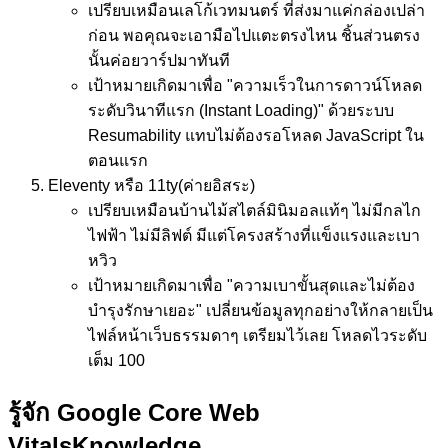
เปรียบเหมือน
เลโก้เวทมนตร์ ที่ส่งมาแค่กล่องเปล่า
ก่อน พอคุณจะเอามือไปแตะตรงไหน ชิ้นส่วนตรง
นั้นค่อยวาร์ปมาทันที
เป้าหมาย
เกิดมาเพื่อ "ความเร็วในการดาวน์โหลด
ระดับวินาทีแรก (Instant Loading)" ด้วยระบบ
Resumability แทบไม่ต้องรอโหลด JavaScript ใน
ตอนแรก
Eleventy หรือ 11ty
(ค่ายอิสระ)
เปรียบเหมือน
บ้านไม้สไตล์มินิมอลแท้ๆ ไม่มีกลไก
ไฟฟ้า ไม่มีลิฟต์ มีแต่โครงสร้างที่แข็งแรงและเบา
หวิว
เป้าหมาย
เกิดมาเพื่อ "ความเบาขั้นสุดและไม่ต้อง
บำรุงรักษาเยอะ" เปลี่ยนข้อมูลทุกอย่างให้กลายเป็น
ไฟล์หน้าเว็บธรรมดาๆ เตรียมไว้เลย โหลดไวระดับ
เต็ม 100
รู้จัก Google Core Web
Vitals
Knowledge