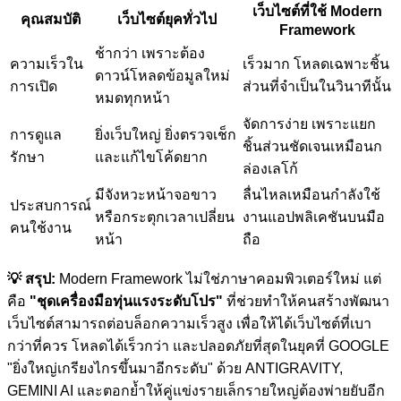
เว็บไซต์ที่ใช้ Modern
คุณสมบัติ
เว็บไซต์ยุคทั่วไป
Framework
ช้ากว่า เพราะต้อง
ความเร็วใน
เร็วมาก โหลดเฉพาะชิ้น
ดาวน์โหลดข้อมูลใหม่
การเปิด
ส่วนที่จำเป็นในวินาทีนั้น
หมดทุกหน้า
จัดการง่าย เพราะแยก
การดูแล
ยิ่งเว็บใหญ่ ยิ่งตรวจเช็ก
ชิ้นส่วนชัดเจนเหมือนก
รักษา
และแก้ไขโค้ดยาก
ล่องเลโก้
มีจังหวะหน้าจอขาว
ลื่นไหลเหมือนกำลังใช้
ประสบการณ์
หรือกระตุกเวลาเปลี่ยน
งานแอปพลิเคชันบนมือ
คนใช้งาน
หน้า
ถือ
💡 สรุป:
Modern Framework ไม่ใช่ภาษาคอมพิวเตอร์ใหม่ แต่
คือ
"ชุดเครื่องมือทุ่นแรงระดับโปร"
ที่ช่วยทำให้คนสร้างพัฒนา
เว็บไซต์สามารถต่อบล็อกความเร็วสูง เพื่อให้ได้เว็บไซต์ที่เบา
กว่าที่ควร โหลดได้เร็วกว่า และปลอดภัยที่สุดในยุคที่ GOOGLE
"ยิ่งใหญ่เกรียงไกรขึ้นมาอีกระดับ" ด้วย ANTIGRAVITY,
GEMINI AI และตอกย้ำให้คู่แข่งรายเล็กรายใหญ่ต้องพ่ายยับอีก