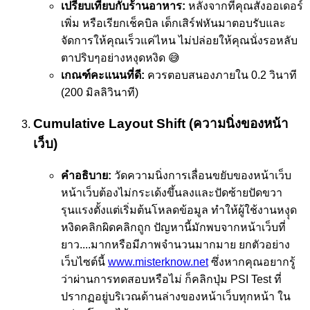
เปรียบเทียบกับร้านอาหาร:
หลังจากที่คุณสั่งออเดอร์
เพิ่ม หรือเรียกเช็คบิล เด็กเสิร์ฟหันมาตอบรับและ
จัดการให้คุณเร็วแค่ไหน ไม่ปล่อยให้คุณนั่งรอหลับ
ตาปริบๆอย่างหงุดหงิด 😅
เกณฑ์คะแนนที่ดี:
ควรตอบสนองภายใน 0.2 วินาที
(200 มิลลิวินาที)
Cumulative Layout Shift (ความนิ่งของหน้า
เว็บ)
คำอธิบาย:
วัดความนิ่งการเลื่อนขยับของหน้าเว็บ
หน้าเว็บต้องไม่กระเด้งขึ้นลงและปัดซ้ายปัดขวา
รุนแรงตั้งแต่เริ่มต้นโหลดข้อมูล ทำให้ผู้ใช้งานหงุุด
หงิดคลิกผิดคลิกถูก ปัญหานี้มักพบจากหน้าเว็บที่
ยาว....มากหรือมีภาพจำนวนมากมาย ยกตัวอย่าง
เว็บไซต์นี้
www.misterknow.net
ซึ่งหากคุณอยากรู้
ว่าผ่านการทดสอบหรือไม่ ก็คลิกปุ่ม PSI Test ที่
ปรากฏอยู่บริเวณด้านล่างของหน้าเว็บทุกหน้า ใน