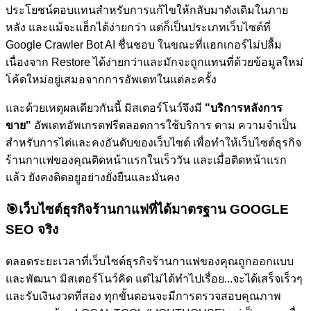
ประโยชน์ตอบแทนสำหรับการแก้ไขให้กลับมาดังเดิมในภาย
หลัง และแม้จะแฮ็กได้ง่ายกว่า แต่ก็เป็นประเภทเว็บไซต์ที่
Google Crawler Bot AI ชื่นชอบ ในขณะที่แฮกเกอร์ไม่ปลื้ม
เนื่องจาก Restore ได้ง่ายกว่าและมักจะถูกแทนที่ด้วยข้อมูลใหม่
โค้ดใหม่อยู่เสมอจากการอัพเดทในแต่ละครั้ง
และด้วยเหตุผลเดียวกันนี้ มิสเตอร์โนว์จึงมี
"บริการหลังการ
ขาย"
อัพเดทอัพเกรดฟรีตลอดการใช้บริการ ตาม ความจำเป็น
สำหรับการไต่และคงอันดับของเว็บไซต์
เพื่อทำให้เว็บไซต์ธุรกิจ
ร้านกาแฟของคุณติดหน้าแรกในเร็ววัน และเมื่อติดหน้าแรก
แล้ว ยังคงติดอยูอย่างยั่งยืนและมั่นคง
🎯
เว็บไซต์ธุรกิจร้านกาแฟที่ได้มาตรฐาน GOOGLE
SEO จริง
ตลอดระยะเวลาที่เว็บไซต์ธุรกิจร้านกาแฟของคุณถูกออกแบบ
และพัฒนา มิสเตอร์โนว์คิด แต่ไม่ได้ทำไปเรื่อย...จะได้เสร็จเร็วๆ
และรับเงินงวดที่สอง ทุกขั้นตอนจะมีการตรวจสอบคุณภาพ