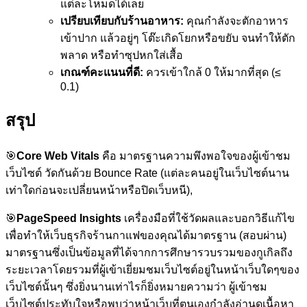
แต่ละโหมดได้เลย
เปรียบเทียบกับร้านอาหาร:
คุณกำลังจะตักอาหาร
เข้าปาก แล้วอยู่ๆ โต๊ะเกิดโยกหรือขยับ จนทำให้ตัก
พลาด หรือทำซุปหกใส่เสื้อ
เกณฑ์คะแนนที่ดี:
ควรเข้าใกล้ 0 ให้มากที่สุด (≤
0.1)
สรุป
🎯
Core Web Vitals
คือ มาตรฐานความพึงพอใจของผู้เข้าชม
เว็บไซต์ วัดกันด้วย Bounce Rate (แต่ละคนอยู่ในเว็บไซต์นาน
เท่าใดก่อนจะเปลี่ยนหน้าหรือปิดเว็บหนี),
🎯
PageSpeed Insights
เครื่องมือที่ใช้วัดผลและบอกวิธีแก้ไข
เพื่อทำให้เว็บธุรกิจร้านกาแฟของคุณได้มาตรฐาน (สอบผ่าน)
มาตรฐานซึ่งเป็นข้อมูลที่ได้จากการศึกษารวบรวมของกูเกิลถึง
ระยะเวลาโดยรวมที่ผู้เข้าเยี่ยมชมเว็บไซต์อยู่ในหน้าเว็บใดๆของ
เว็บไซต์นั้นๆ ซึ่งยิ่งนานเท่าไรก็ยิ่งหมายความว่า ผู้เข้าชม
เว็บไซต์ประทับใจหรือพบว่าหน้าเว็บที่ตนเองกำลังอ่านดูเนื้อหา