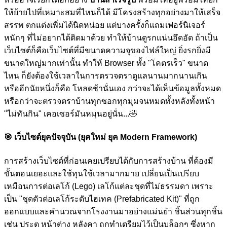
ให้ย้ายไปที่เหมาะสมที่ไหนก็ได้ มีโครงสร้างทุกอย่างมาให้เสร็จ
สรรพ ตกแต่งเพิ่มได้นิดหน่อย แต่บางครั้งก็แถมเฟอร์นิเจอร์
หนักๆ ที่ไม่อยากได้ติดมาด้วย ทำให้บ้านดูรกแน่นอึดอัด ถ้าเป็น
เว็บไซต์ก็คือเว็บไซต์ที่มีขนาดความจุของไฟล์ใหญ่ ยิ่งรกยิ่งมี
ขนาดใหญ่มากเท่านั้น ทำให้ Browser ทั้ง "โคตรเร็ว" ขนาด
ไหน ก็ยังต้องใช้เวลาในการตรวจตราดูแลนานมากนานเกิน
หรืออีกนัยหนึ่งก็คือ โหลดช้านั่นเอง กว่าจะได้เห็นข้อมูลทั้งหมด
หรือกว่าจะตรวจตราบ้านทุกซอกทุกมุมจนหมดทั้งหลังทั้งหน้า
"ไม่ทันกิน" เคอเซอร์มันหมุนอยู่นั่น...
🤣
🎯
เว็บไซต์ยุคปัจจุบัน (ยุคใหม่ ยุค Modern Framework)
การสร้างเว็บไซต์ที่ก่อนเคยเปรียบได้กับการสร้างบ้าน ที่ต้องมี
ขั้นตอนเยอะและใช้ทุนใช้เวลามากมาย เปลี่ยนเป็นเปรียบ
เหมือนการต่อเลโก้ (Lego) เลโก้แต่ละชุดที่ไม่ธรรมดา เพราะ
เป็น "ชุดตัวต่อเลโก้ระดับไฮเทค (Prefabricated Kit)" ที่ถูก
ออกแบบและคำนวณจากโรงงานมาอย่างแม่นยำ ชิ้นส่วนทุกชิ้น
เช่น ประตู หน้าต่าง หลังคา ถูกทำเตรียมไว้เป็นบล็อกๆ ซึ่งหาก