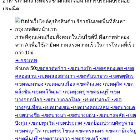
อาหารภาคกลางที่มีรสชาติกลมกล่อม มีการประดิดประดอย
ประณีต
ภาพที่คุณเห็นเกือบทั้งหมดในเว็บไซต์นี้ คือภาพจำลอง
จาก AI
เพื่อใช้สาธิตความแรงความเร็วในการโหลดที่เร็ว
กว่า 10x
✦ กรุงเทพ
อำเภอ
50
:
เขตลาดพร้าว •
เขตบางรัก •
เขตคลองเตย •
เขต
คลองสาน •
เขตคลองสามวา •
เขตคันนายาว •
เขตจตุจักร
•
เขตจอมทอง •
เขตดอนเมือง •
เขตดินแดง •
เขตดุสิต •
เขต
ตลิ่งชัน •
เขตทวีวัฒนา •
เขตทุ่งครุ •
เขตธนบุรี •
เขต
บางกอกน้อย •
เขตบางกอกใหญ่ •
เขตบางกะปิ •
เขต
บางขุนเทียน •
เขตบางเขน •
เขตบางคอแหลม •
เขตบางแค
•
เขตบางซื่อ •
เขตบางนา •
เขตบางบอน •
เขตบางพลัด •
เขต
บึงกุ่ม •
เขตปทุมวัน •
เขตประเวศ •
เขตป้อมปราบศัตรูพ่าย
•
เขตพญาไท •
เขตพระโขนง •
เขตพระนคร •
เขตภาษีเจริญ
•
เขตมีนบุรี •
เขตยานนาวา •
เขตราชเทวี •
เขต