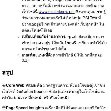
ยาว....มากหรือมีภาพจำนวนมากมาย ยกตัวอย่าง
เว็บไซต์นี้
www.misterknow.net
ซึ่งหากคุณอยากรู้
ว่าผ่านการทดสอบหรือไม่ ก็คลิกปุ่ม PSI Test ที่
ปรากฏอยู่บริเวณด้านล่างของหน้าเว็บทุกหน้า ใน
แต่ละโหมดได้เลย
เปรียบเทียบกับร้านอาหาร:
คุณกำลังจะตักอาหาร
เข้าปาก แล้วอยู่ๆ โต๊ะเกิดโยกหรือขยับ จนทำให้ตัก
พลาด หรือทำซุปหกใส่เสื้อ
เกณฑ์คะแนนที่ดี:
ควรเข้าใกล้ 0 ให้มากที่สุด (≤
0.1)
สรุป
🎯
Core Web Vitals
คือ มาตรฐานความพึงพอใจของผู้เข้าชม
เว็บไซต์ วัดกันด้วย Bounce Rate (แต่ละคนอยู่ในเว็บไซต์นาน
เท่าใดก่อนจะเปลี่ยนหน้าหรือปิดเว็บหนี),
🎯
PageSpeed Insights
เครื่องมือที่ใช้วัดผลและบอกวิธีแก้ไข