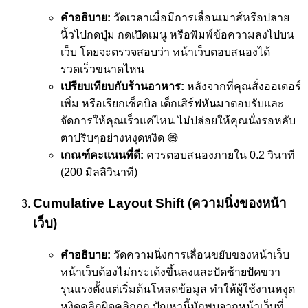
คำอธิบาย:
วัดเวลาเมื่อมีการเลื่อนเมาส์หรือปลาย
นิ้วไปกดปุ่ม กดเปิดเมนู หรือพิมพ์ข้อความลงไปบน
เว็บ โดยจะตรวจสอบว่า หน้าเว็บตอบสนองได้
รวดเร็วขนาดไหน
เปรียบเทียบกับร้านอาหาร:
หลังจากที่คุณสั่งออเดอร์
เพิ่ม หรือเรียกเช็คบิล เด็กเสิร์ฟหันมาตอบรับและ
จัดการให้คุณเร็วแค่ไหน ไม่ปล่อยให้คุณนั่งรอหลับ
ตาปริบๆอย่างหงุดหงิด 😅
เกณฑ์คะแนนที่ดี:
ควรตอบสนองภายใน 0.2 วินาที
(200 มิลลิวินาที)
Cumulative Layout Shift (ความนิ่งของหน้า
เว็บ)
คำอธิบาย:
วัดความนิ่งการเลื่อนขยับของหน้าเว็บ
หน้าเว็บต้องไม่กระเด้งขึ้นลงและปัดซ้ายปัดขวา
รุนแรงตั้งแต่เริ่มต้นโหลดข้อมูล ทำให้ผู้ใช้งานหงุุด
หงิดคลิกผิดคลิกถูก ปัญหานี้มักพบจากหน้าเว็บที่