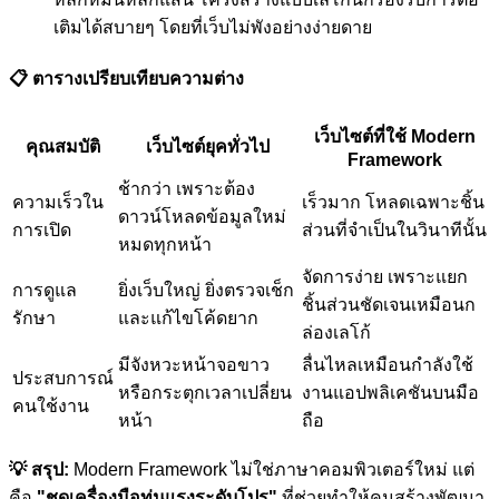
เติมได้สบายๆ โดยที่เว็บไม่พังอย่างง่ายดาย
📋 ตารางเปรียบเทียบความต่าง
เว็บไซต์ที่ใช้ Modern
คุณสมบัติ
เว็บไซต์ยุคทั่วไป
Framework
ช้ากว่า เพราะต้อง
ความเร็วใน
เร็วมาก โหลดเฉพาะชิ้น
ดาวน์โหลดข้อมูลใหม่
การเปิด
ส่วนที่จำเป็นในวินาทีนั้น
หมดทุกหน้า
จัดการง่าย เพราะแยก
การดูแล
ยิ่งเว็บใหญ่ ยิ่งตรวจเช็ก
ชิ้นส่วนชัดเจนเหมือนก
รักษา
และแก้ไขโค้ดยาก
ล่องเลโก้
มีจังหวะหน้าจอขาว
ลื่นไหลเหมือนกำลังใช้
ประสบการณ์
หรือกระตุกเวลาเปลี่ยน
งานแอปพลิเคชันบนมือ
คนใช้งาน
หน้า
ถือ
💡 สรุป:
Modern Framework ไม่ใช่ภาษาคอมพิวเตอร์ใหม่ แต่
คือ
"ชุดเครื่องมือทุ่นแรงระดับโปร"
ที่ช่วยทำให้คนสร้างพัฒนา