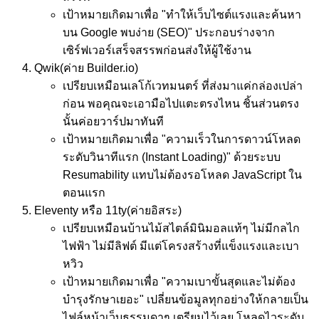
เป้าหมาย
เกิดมาเพื่อ "ทำให้เว็บไซต์แรงและค้นหา
บน Google พบง่าย (SEO)" ประกอบร่างจาก
เซิร์ฟเวอร์เสร็จสรรพก่อนส่งให้ผู้ใช้งาน
Qwik
(ค่าย Builder.io)
เปรียบเหมือน
เลโก้เวทมนตร์ ที่ส่งมาแค่กล่องเปล่า
ก่อน พอคุณจะเอามือไปแตะตรงไหน ชิ้นส่วนตรง
นั้นค่อยวาร์ปมาทันที
เป้าหมาย
เกิดมาเพื่อ "ความเร็วในการดาวน์โหลด
ระดับวินาทีแรก (Instant Loading)" ด้วยระบบ
Resumability แทบไม่ต้องรอโหลด JavaScript ใน
ตอนแรก
Eleventy หรือ 11ty
(ค่ายอิสระ)
เปรียบเหมือน
บ้านไม้สไตล์มินิมอลแท้ๆ ไม่มีกลไก
ไฟฟ้า ไม่มีลิฟต์ มีแต่โครงสร้างที่แข็งแรงและเบา
หวิว
เป้าหมาย
เกิดมาเพื่อ "ความเบาขั้นสุดและไม่ต้อง
บำรุงรักษาเยอะ" เปลี่ยนข้อมูลทุกอย่างให้กลายเป็น
ไฟล์หน้าเว็บธรรมดาๆ เตรียมไว้เลย โหลดไวระดับ