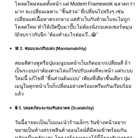
โหลดใหม่หมดทั้งหน้า แต่ Modern Framework ฉลาดกว่า
มาก จะเปลี่ยนเฉพาะ "ชิ้นส่วน" ที่เปลี่ยนไปจริงๆ เช่น
เปลี่ยนแค่เนื้อหาตรงกลาง แต่หัวเว็บกับท้ายเว็บจะไม่ถูก
โหลดใหม่ ทำให้เปิดปุ๊บมาปั๊บ ไม่ต้องนั่งรอเคอเซอร์หมุน
🤣
จบราวกับนึก "ต้องทำอะไรต่อแว๊...😁"
🛠️ 2. ซ่อมและปรับแต่ง (Maintainability)
สมมติต่างหูหรือปุ่มเมนูบนหน้าเว็บเกิดอยากเปลี่ยนสี ถ้า
เป็นระบบเก่าต้องตามไล่แก้ไขปรับแต่งทีละหน้า แต่ระบบ
ใหม่นี้ แก้ไขที่ "ชิ้นส่วนต้นแบบ" เพียงที่เดียวชิ้นเดียว ปุ่ม
เมนูในทุกหน้าเว็บก็เปลี่ยนอย่างพร้อมเพรียงกันเรียบร้อย
แล้ว
🔒 3. ปลอดภัยและรองรับอนาคต (Scalability)
วันนี้อาจจะเป็นเว็บแนะนำร้านเล็กๆ วันข้างหน้าอยาก
ขยายเป็นห้างสรรพสินค้าออนไลน์ที่มีคนเข้าพร้อมกัน
หลักหมื่นหลักแสน โครงสร้างแบบเลโก้นี้ก็รองรับการต่อ