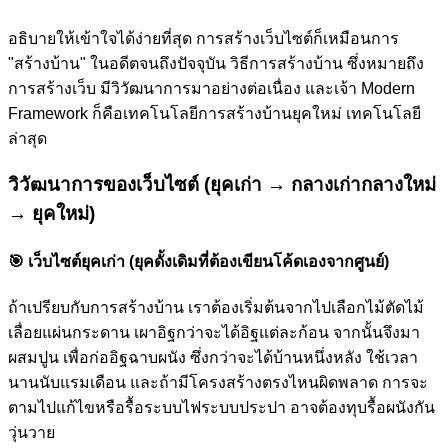
อธิบายให้เข้าใจได้ง่ายที่สุด การสร้างเว็บไซต์ก็เหมือนการ
"สร้างบ้าน" ในอดีตจนถึงปัจจุบัน วิธีการสร้างบ้าน ซึ่งหมายถึง
การสร้างเว็บ มีวิวัฒนาการมาอย่างต่อเนื่อง และเจ้า Modern
Framework ก็คือเทคโนโลยีการสร้างบ้านยุคใหม่ เทคโนโลยี
ล่าสุด
วิวัฒนาการของเว็บไซต์ (ยุคเก่า → กลางเก่ากลางใหม่
→ ยุคใหม่)
🎯
เว็บไซต์ยุคเก่า (ยุคดั้งเดิมที่ต้องเขียนโค้ดเองจากศูนย์)
ถ้าเปรียบกับการสร้างบ้าน เราต้องเริ่มต้นจากไปเลือกไม้ตัดไม้
เลื่อยแผ่นกระดาน เผาอิฐกว่าจะได้อิฐแต่ละก้อน จากนั้นจึงมา
ผสมปูน เพื่อก่ออิฐฉาบผนัง ซึ่งกว่าจะได้บ้านหนึ่งหลัง ใช้เวลา
นานนับแรมเดือน และถ้ามีโครงสร้างตรงไหนผิดพลาด การจะ
ตามไปแก้ไขหรือรื้อระบบไฟระบบประปา อาจต้องทุบรื้อผนังกัน
วุ่นวาย