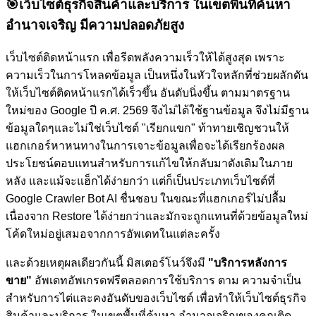
🎯
เว็บไซต์ธุรกิจสินค้าและบริการ ในเขตพื้นที่ค้นหา
อำนาจเจริญ มีความปลอดภัยสูง
เว็บไซต์ติดหน้าแรก เพื่อรีดพลังความเร็วให้ได้สูงสุด เพราะ
ความเร็วในการโหลดข้อมูล เป็นหนึ่งในหัวใจหลักที่ช่วยผลักดัน
ให้เว็บไซต์ติดหน้าแรกได้เร็วขึ้น อันดับนิ่งขึ้น ตามมาตรฐาน
ใหม่ของ Google ปี ค.ศ. 2569 จึงไม่ได้ใช้ฐานข้อมูล จึงไม่มีฐาน
ข้อมูลใดๆและไม่ใช่เว็บไซต์ "เรียกแขก" ท้าทายเชิญชวนให้
แฮกเกอร์หาหนทางในการเจาะข้อมูลเพื่อจะได้เรียกร้องผล
ประโยชน์ตอบแทนสำหรับการแก้ไขให้กลับมาดังเดิมในภาย
หลัง และแม้จะแฮ็กได้ง่ายกว่า แต่ก็เป็นประเภทเว็บไซต์ที่
Google Crawler Bot AI ชื่นชอบ ในขณะที่แฮกเกอร์ไม่ปลื้ม
เนื่องจาก Restore ได้ง่ายกว่าและมักจะถูกแทนที่ด้วยข้อมูลใหม่
โค้ดใหม่อยู่เสมอจากการอัพเดทในแต่ละครั้ง
และด้วยเหตุผลเดียวกันนี้ มิสเตอร์โนว์จึงมี
"บริการหลังการ
ขาย"
อัพเดทอัพเกรดฟรีตลอดการใช้บริการ ตาม ความจำเป็น
สำหรับการไต่และคงอันดับของเว็บไซต์
เพื่อทำให้เว็บไซต์ธุรกิจ
สินค้าและบริการ ในเขตพื้นที่ค้นหา อำนาจเจริญของคุณติด