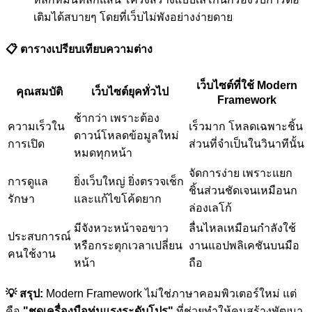
เติมได้สบายๆ โดยที่เว็บไม่พังอย่างง่ายดาย
📋 ตารางเปรียบเทียบความต่าง
เว็บไซต์ที่ใช้ Modern
คุณสมบัติ
เว็บไซต์ยุคทั่วไป
Framework
ช้ากว่า เพราะต้อง
ความเร็วใน
เร็วมาก โหลดเฉพาะชิ้น
ดาวน์โหลดข้อมูลใหม่
การเปิด
ส่วนที่จำเป็นในวินาทีนั้น
หมดทุกหน้า
จัดการง่าย เพราะแยก
การดูแล
ยิ่งเว็บใหญ่ ยิ่งตรวจเช็ก
ชิ้นส่วนชัดเจนเหมือนก
รักษา
และแก้ไขโค้ดยาก
ล่องเลโก้
มีจังหวะหน้าจอขาว
ลื่นไหลเหมือนกำลังใช้
ประสบการณ์
หรือกระตุกเวลาเปลี่ยน
งานแอปพลิเคชันบนมือ
คนใช้งาน
หน้า
ถือ
💡 สรุป:
Modern Framework ไม่ใช่ภาษาคอมพิวเตอร์ใหม่ แต่
คือ
"ชุดเครื่องมือทุ่นแรงระดับโปร"
ที่ช่วยทำให้คนสร้างพัฒนา