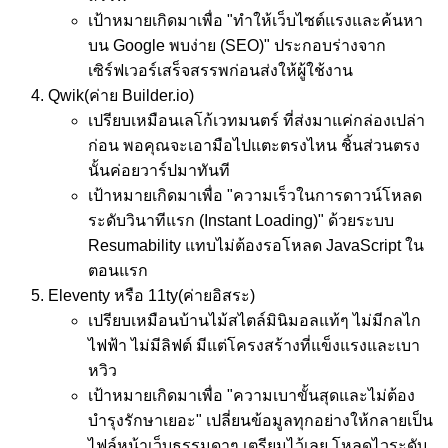
เป้าหมาย
เกิดมาเพื่อ "ทำให้เว็บไซต์แรงและค้นหา
บน Google พบง่าย (SEO)" ประกอบร่างจาก
เซิร์ฟเวอร์เสร็จสรรพก่อนส่งให้ผู้ใช้งาน
Qwik
(ค่าย Builder.io)
เปรียบเหมือน
เลโก้เวทมนตร์ ที่ส่งมาแค่กล่องเปล่า
ก่อน พอคุณจะเอามือไปแตะตรงไหน ชิ้นส่วนตรง
นั้นค่อยวาร์ปมาทันที
เป้าหมาย
เกิดมาเพื่อ "ความเร็วในการดาวน์โหลด
ระดับวินาทีแรก (Instant Loading)" ด้วยระบบ
Resumability แทบไม่ต้องรอโหลด JavaScript ใน
ตอนแรก
Eleventy หรือ 11ty
(ค่ายอิสระ)
เปรียบเหมือน
บ้านไม้สไตล์มินิมอลแท้ๆ ไม่มีกลไก
ไฟฟ้า ไม่มีลิฟต์ มีแต่โครงสร้างที่แข็งแรงและเบา
หวิว
เป้าหมาย
เกิดมาเพื่อ "ความเบาขั้นสุดและไม่ต้อง
บำรุงรักษาเยอะ" เปลี่ยนข้อมูลทุกอย่างให้กลายเป็น
ไฟล์หน้าเว็บธรรมดาๆ เตรียมไว้เลย โหลดไวระดับ