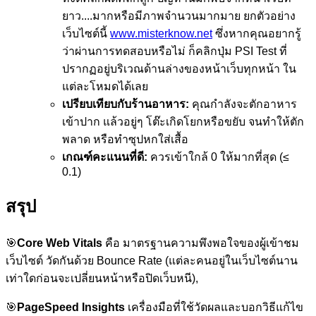
ยาว....มากหรือมีภาพจำนวนมากมาย ยกตัวอย่าง
เว็บไซต์นี้
www.misterknow.net
ซึ่งหากคุณอยากรู้
ว่าผ่านการทดสอบหรือไม่ ก็คลิกปุ่ม PSI Test ที่
ปรากฏอยู่บริเวณด้านล่างของหน้าเว็บทุกหน้า ใน
แต่ละโหมดได้เลย
เปรียบเทียบกับร้านอาหาร:
คุณกำลังจะตักอาหาร
เข้าปาก แล้วอยู่ๆ โต๊ะเกิดโยกหรือขยับ จนทำให้ตัก
พลาด หรือทำซุปหกใส่เสื้อ
เกณฑ์คะแนนที่ดี:
ควรเข้าใกล้ 0 ให้มากที่สุด (≤
0.1)
สรุป
🎯
Core Web Vitals
คือ มาตรฐานความพึงพอใจของผู้เข้าชม
เว็บไซต์ วัดกันด้วย Bounce Rate (แต่ละคนอยู่ในเว็บไซต์นาน
เท่าใดก่อนจะเปลี่ยนหน้าหรือปิดเว็บหนี),
🎯
PageSpeed Insights
เครื่องมือที่ใช้วัดผลและบอกวิธีแก้ไข