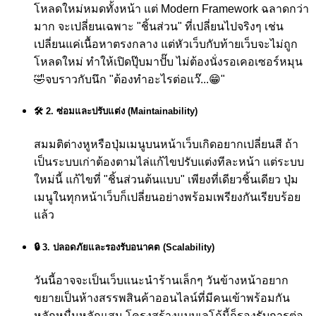
โหลดใหม่หมดทั้งหน้า แต่ Modern Framework ฉลาดกว่า
มาก จะเปลี่ยนเฉพาะ "ชิ้นส่วน" ที่เปลี่ยนไปจริงๆ เช่น
เปลี่ยนแค่เนื้อหาตรงกลาง แต่หัวเว็บกับท้ายเว็บจะไม่ถูก
โหลดใหม่ ทำให้เปิดปุ๊บมาปั๊บ ไม่ต้องนั่งรอเคอเซอร์หมุน
🤣
จบราวกับนึก "ต้องทำอะไรต่อแว๊...😁"
🛠️ 2. ซ่อมและปรับแต่ง (Maintainability)
สมมติต่างหูหรือปุ่มเมนูบนหน้าเว็บเกิดอยากเปลี่ยนสี ถ้า
เป็นระบบเก่าต้องตามไล่แก้ไขปรับแต่งทีละหน้า แต่ระบบ
ใหม่นี้ แก้ไขที่ "ชิ้นส่วนต้นแบบ" เพียงที่เดียวชิ้นเดียว ปุ่ม
เมนูในทุกหน้าเว็บก็เปลี่ยนอย่างพร้อมเพรียงกันเรียบร้อย
แล้ว
🔒 3. ปลอดภัยและรองรับอนาคต (Scalability)
วันนี้อาจจะเป็นเว็บแนะนำร้านเล็กๆ วันข้างหน้าอยาก
ขยายเป็นห้างสรรพสินค้าออนไลน์ที่มีคนเข้าพร้อมกัน
หลักหมื่นหลักแสน โครงสร้างแบบเลโก้นี้ก็รองรับการต่อ