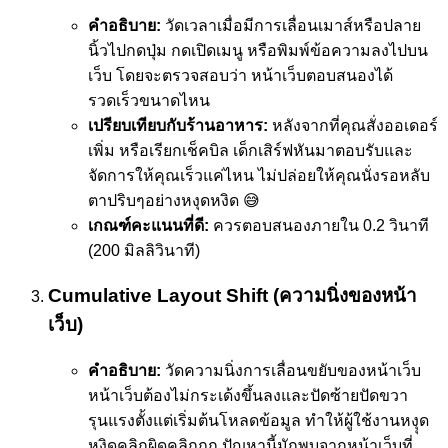
คำอธิบาย:
วัดเวลาเมื่อมีการเลื่อนเมาส์หรือปลาย
นิ้วไปกดปุ่ม กดเปิดเมนู หรือพิมพ์ข้อความลงไปบน
เว็บ โดยจะตรวจสอบว่า หน้าเว็บตอบสนองได้
รวดเร็วขนาดไหน
เปรียบเทียบกับร้านอาหาร:
หลังจากที่คุณสั่งออเดอร์
เพิ่ม หรือเรียกเช็คบิล เด็กเสิร์ฟหันมาตอบรับและ
จัดการให้คุณเร็วแค่ไหน ไม่ปล่อยให้คุณนั่งรอหลับ
ตาปริบๆอย่างหงุดหงิด 😅
เกณฑ์คะแนนที่ดี:
ควรตอบสนองภายใน 0.2 วินาที
(200 มิลลิวินาที)
Cumulative Layout Shift (ความนิ่งของหน้า
เว็บ)
คำอธิบาย:
วัดความนิ่งการเลื่อนขยับของหน้าเว็บ
หน้าเว็บต้องไม่กระเด้งขึ้นลงและปัดซ้ายปัดขวา
รุนแรงตั้งแต่เริ่มต้นโหลดข้อมูล ทำให้ผู้ใช้งานหงุุด
หงิดคลิกผิดคลิกถูก ปัญหานี้มักพบจากหน้าเว็บที่