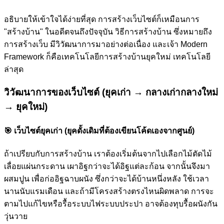
อธิบายให้เข้าใจได้ง่ายที่สุด การสร้างเว็บไซต์ก็เหมือนการ
"สร้างบ้าน" ในอดีตจนถึงปัจจุบัน วิธีการสร้างบ้าน ซึ่งหมายถึง
การสร้างเว็บ มีวิวัฒนาการมาอย่างต่อเนื่อง และเจ้า Modern
Framework ก็คือเทคโนโลยีการสร้างบ้านยุคใหม่ เทคโนโลยี
ล่าสุด
วิวัฒนาการของเว็บไซต์ (ยุคเก่า → กลางเก่ากลางใหม่
→ ยุคใหม่)
🎯
เว็บไซต์ยุคเก่า (ยุคดั้งเดิมที่ต้องเขียนโค้ดเองจากศูนย์)
ถ้าเปรียบกับการสร้างบ้าน เราต้องเริ่มต้นจากไปเลือกไม้ตัดไม้
เลื่อยแผ่นกระดาน เผาอิฐกว่าจะได้อิฐแต่ละก้อน จากนั้นจึงมา
ผสมปูน เพื่อก่ออิฐฉาบผนัง ซึ่งกว่าจะได้บ้านหนึ่งหลัง ใช้เวลา
นานนับแรมเดือน และถ้ามีโครงสร้างตรงไหนผิดพลาด การจะ
ตามไปแก้ไขหรือรื้อระบบไฟระบบประปา อาจต้องทุบรื้อผนังกัน
วุ่นวาย