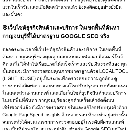
แรกในเร็ววัน และเมื่อติดหน้าแรกแล้ว ยังคงติดอยูอย่างยั่งยืน
และมั่นคง
🎯
เว็บไซต์ธุรกิจสินค้าและบริการ ในเขตพื้นที่ค้นหา
กาญจนบุรีที่ได้มาตรฐาน GOOGLE SEO จริง
ตลอดระยะเวลาที่เว็บไซต์ธุรกิจสินค้าและบริการ ในเขตพื้นที่
ค้นหา กาญจนบุรีของคุณถูกออกแบบและพัฒนา มิสเตอร์โนว์
คิด แต่ไม่ได้ทำไปเรื่อย...จะได้เสร็จเร็วๆและรับเงินงวดที่สอง ทุก
ขั้นตอนจะมีการตรวจสอบคุณภาพมาตรฐานด้วย LOCAL TOOL
(LIGHTHOUSE) อยู่เป็นระยะเพื่อตรวจสอบความถูกต้อง ดู
รายงานข้อผิดพลาด และหาทางแก้ไขปรับปรุงจนกระทั่งคะแนน
ในแต่ละส่วนผ่านเกณฑ์ และเมื่อเว็บไซต์ธุรกิจสินค้าและบริการ
ในเขตพื้นที่ค้นหา กาญจนบุรีของลูกค้าเสร็จแล้วติดตั้งบน
เซิร์ฟเวอร์แล้ว ยังมีการตรวจสอบจริงและแก้ไขปรับปรุงจริงด้วย
Google PageSpeed Insights อีกหลายรอบ ซึ่งจะทำอยู่อย่างนั้น
จนกระทั่งได้คะแนนจากการตรวจสอบอยู่ในระดับที่ผ่านเกณฑ์
และเป็นที่น่าพอใจ
📌 และอย่าลืม สำหรับ Google SEO ยุคใหม่