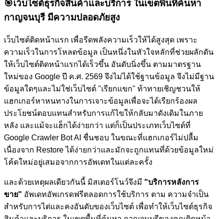
🎯
เว็บไซต์ธุรกิจสินค้าและบริการ ในเขตพื้นที่ค้นหา
กาญจนบุรี มีความปลอดภัยสูง
เว็บไซต์ติดหน้าแรก เพื่อรีดพลังความเร็วให้ได้สูงสุด เพราะ
ความเร็วในการโหลดข้อมูล เป็นหนึ่งในหัวใจหลักที่ช่วยผลักดัน
ให้เว็บไซต์ติดหน้าแรกได้เร็วขึ้น อันดับนิ่งขึ้น ตามมาตรฐาน
ใหม่ของ Google ปี ค.ศ. 2569 จึงไม่ได้ใช้ฐานข้อมูล จึงไม่มีฐาน
ข้อมูลใดๆและไม่ใช่เว็บไซต์ "เรียกแขก" ท้าทายเชิญชวนให้
แฮกเกอร์หาหนทางในการเจาะข้อมูลเพื่อจะได้เรียกร้องผล
ประโยชน์ตอบแทนสำหรับการแก้ไขให้กลับมาดังเดิมในภาย
หลัง และแม้จะแฮ็กได้ง่ายกว่า แต่ก็เป็นประเภทเว็บไซต์ที่
Google Crawler Bot AI ชื่นชอบ ในขณะที่แฮกเกอร์ไม่ปลื้ม
เนื่องจาก Restore ได้ง่ายกว่าและมักจะถูกแทนที่ด้วยข้อมูลใหม่
โค้ดใหม่อยู่เสมอจากการอัพเดทในแต่ละครั้ง
และด้วยเหตุผลเดียวกันนี้ มิสเตอร์โนว์จึงมี
"บริการหลังการ
ขาย"
อัพเดทอัพเกรดฟรีตลอดการใช้บริการ ตาม ความจำเป็น
สำหรับการไต่และคงอันดับของเว็บไซต์
เพื่อทำให้เว็บไซต์ธุรกิจ
สินค้าและบริการ ในเขตพื้นที่ค้นหา กาญจนบุรีของคุณติดหน้า