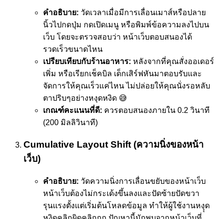
คำอธิบาย:
วัดเวลาเมื่อมีการเลื่อนเมาส์หรือปลาย
นิ้วไปกดปุ่ม กดเปิดเมนู หรือพิมพ์ข้อความลงไปบน
เว็บ โดยจะตรวจสอบว่า หน้าเว็บตอบสนองได้
รวดเร็วขนาดไหน
เปรียบเทียบกับร้านอาหาร:
หลังจากที่คุณสั่งออเดอร์
เพิ่ม หรือเรียกเช็คบิล เด็กเสิร์ฟหันมาตอบรับและ
จัดการให้คุณเร็วแค่ไหน ไม่ปล่อยให้คุณนั่งรอหลับ
ตาปริบๆอย่างหงุดหงิด 😅
เกณฑ์คะแนนที่ดี:
ควรตอบสนองภายใน 0.2 วินาที
(200 มิลลิวินาที)
Cumulative Layout Shift (ความนิ่งของหน้า
เว็บ)
คำอธิบาย:
วัดความนิ่งการเลื่อนขยับของหน้าเว็บ
หน้าเว็บต้องไม่กระเด้งขึ้นลงและปัดซ้ายปัดขวา
รุนแรงตั้งแต่เริ่มต้นโหลดข้อมูล ทำให้ผู้ใช้งานหงุุด
หงิดคลิกผิดคลิกถูก ปัญหานี้มักพบจากหน้าเว็บที่