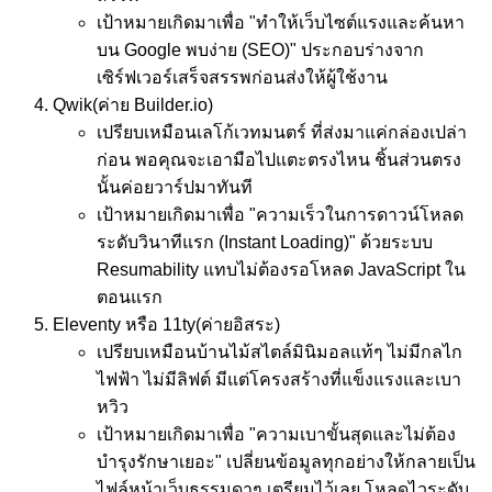
เป้าหมาย
เกิดมาเพื่อ "ทำให้เว็บไซต์แรงและค้นหา
บน Google พบง่าย (SEO)" ประกอบร่างจาก
เซิร์ฟเวอร์เสร็จสรรพก่อนส่งให้ผู้ใช้งาน
Qwik
(ค่าย Builder.io)
เปรียบเหมือน
เลโก้เวทมนตร์ ที่ส่งมาแค่กล่องเปล่า
ก่อน พอคุณจะเอามือไปแตะตรงไหน ชิ้นส่วนตรง
นั้นค่อยวาร์ปมาทันที
เป้าหมาย
เกิดมาเพื่อ "ความเร็วในการดาวน์โหลด
ระดับวินาทีแรก (Instant Loading)" ด้วยระบบ
Resumability แทบไม่ต้องรอโหลด JavaScript ใน
ตอนแรก
Eleventy หรือ 11ty
(ค่ายอิสระ)
เปรียบเหมือน
บ้านไม้สไตล์มินิมอลแท้ๆ ไม่มีกลไก
ไฟฟ้า ไม่มีลิฟต์ มีแต่โครงสร้างที่แข็งแรงและเบา
หวิว
เป้าหมาย
เกิดมาเพื่อ "ความเบาขั้นสุดและไม่ต้อง
บำรุงรักษาเยอะ" เปลี่ยนข้อมูลทุกอย่างให้กลายเป็น
ไฟล์หน้าเว็บธรรมดาๆ เตรียมไว้เลย โหลดไวระดับ