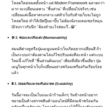
โหลดใหม่หมดทั้งหน้า แต่ Modern Framework ฉลาดกว่า
มาก จะเปลี่ยนเฉพาะ "ชิ้นส่วน" ที่เปลี่ยนไปจริงๆ เช่น
เปลี่ยนแค่เนื้อหาตรงกลาง แต่หัวเว็บกับท้ายเว็บจะไม่ถูก
โหลดใหม่ ทำให้เปิดปุ๊บมาปั๊บ ไม่ต้องนั่งรอเคอเซอร์หมุน
🤣
จบราวกับนึก "ต้องทำอะไรต่อแว๊...😁"
🛠️ 2. ซ่อมและปรับแต่ง (Maintainability)
สมมติต่างหูหรือปุ่มเมนูบนหน้าเว็บเกิดอยากเปลี่ยนสี ถ้า
เป็นระบบเก่าต้องตามไล่แก้ไขปรับแต่งทีละหน้า แต่ระบบ
ใหม่นี้ แก้ไขที่ "ชิ้นส่วนต้นแบบ" เพียงที่เดียวชิ้นเดียว ปุ่ม
เมนูในทุกหน้าเว็บก็เปลี่ยนอย่างพร้อมเพรียงกันเรียบร้อย
แล้ว
🔒 3. ปลอดภัยและรองรับอนาคต (Scalability)
วันนี้อาจจะเป็นเว็บแนะนำร้านเล็กๆ วันข้างหน้าอยาก
ขยายเป็นห้างสรรพสินค้าออนไลน์ที่มีคนเข้าพร้อมกัน
หลักหมื่นหลักแสน โครงสร้างแบบเลโก้นี้ก็รองรับการต่อ