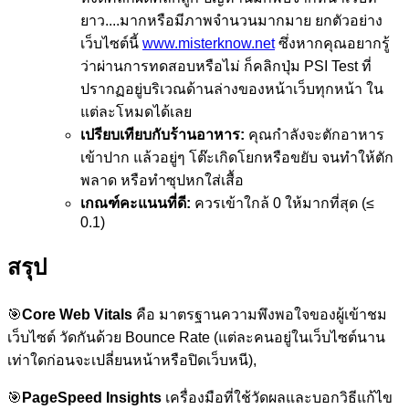
ยาว....มากหรือมีภาพจำนวนมากมาย ยกตัวอย่าง
เว็บไซต์นี้
www.misterknow.net
ซึ่งหากคุณอยากรู้
ว่าผ่านการทดสอบหรือไม่ ก็คลิกปุ่ม PSI Test ที่
ปรากฏอยู่บริเวณด้านล่างของหน้าเว็บทุกหน้า ใน
แต่ละโหมดได้เลย
เปรียบเทียบกับร้านอาหาร:
คุณกำลังจะตักอาหาร
เข้าปาก แล้วอยู่ๆ โต๊ะเกิดโยกหรือขยับ จนทำให้ตัก
พลาด หรือทำซุปหกใส่เสื้อ
เกณฑ์คะแนนที่ดี:
ควรเข้าใกล้ 0 ให้มากที่สุด (≤
0.1)
สรุป
🎯
Core Web Vitals
คือ มาตรฐานความพึงพอใจของผู้เข้าชม
เว็บไซต์ วัดกันด้วย Bounce Rate (แต่ละคนอยู่ในเว็บไซต์นาน
เท่าใดก่อนจะเปลี่ยนหน้าหรือปิดเว็บหนี),
🎯
PageSpeed Insights
เครื่องมือที่ใช้วัดผลและบอกวิธีแก้ไข