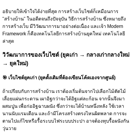
อธิบายให้เข้าใจได้ง่ายที่สุด การสร้างเว็บไซต์ก็เหมือนการ
"สร้างบ้าน" ในอดีตจนถึงปัจจุบัน วิธีการสร้างบ้าน ซึ่งหมายถึง
การสร้างเว็บ มีวิวัฒนาการมาอย่างต่อเนื่อง และเจ้า Modern
Framework ก็คือเทคโนโลยีการสร้างบ้านยุคใหม่ เทคโนโลยี
ล่าสุด
วิวัฒนาการของเว็บไซต์ (ยุคเก่า → กลางเก่ากลางใหม่
→ ยุคใหม่)
🎯
เว็บไซต์ยุคเก่า (ยุคดั้งเดิมที่ต้องเขียนโค้ดเองจากศูนย์)
ถ้าเปรียบกับการสร้างบ้าน เราต้องเริ่มต้นจากไปเลือกไม้ตัดไม้
เลื่อยแผ่นกระดาน เผาอิฐกว่าจะได้อิฐแต่ละก้อน จากนั้นจึงมา
ผสมปูน เพื่อก่ออิฐฉาบผนัง ซึ่งกว่าจะได้บ้านหนึ่งหลัง ใช้เวลา
นานนับแรมเดือน และถ้ามีโครงสร้างตรงไหนผิดพลาด การจะ
ตามไปแก้ไขหรือรื้อระบบไฟระบบประปา อาจต้องทุบรื้อผนังกัน
วุ่นวาย