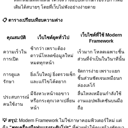
เติมได้สบายๆ โดยที่เว็บไม่พังอย่างง่ายดาย
📋 ตารางเปรียบเทียบความต่าง
เว็บไซต์ที่ใช้ Modern
คุณสมบัติ
เว็บไซต์ยุคทั่วไป
Framework
ช้ากว่า เพราะต้อง
ความเร็วใน
เร็วมาก โหลดเฉพาะชิ้น
ดาวน์โหลดข้อมูลใหม่
การเปิด
ส่วนที่จำเป็นในวินาทีนั้น
หมดทุกหน้า
จัดการง่าย เพราะแยก
การดูแล
ยิ่งเว็บใหญ่ ยิ่งตรวจเช็ก
ชิ้นส่วนชัดเจนเหมือนก
รักษา
และแก้ไขโค้ดยาก
ล่องเลโก้
มีจังหวะหน้าจอขาว
ลื่นไหลเหมือนกำลังใช้
ประสบการณ์
หรือกระตุกเวลาเปลี่ยน
งานแอปพลิเคชันบนมือ
คนใช้งาน
หน้า
ถือ
💡 สรุป:
Modern Framework ไม่ใช่ภาษาคอมพิวเตอร์ใหม่ แต่
คือ
"ชุดเครื่องมือทุ่นแรงระดับโปร"
ที่ช่วยทำให้คนสร้างพัฒนา