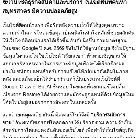
🎯
เว็บไซต์ธุรกิจสินค้าและบริการ ในเขตพื้นที่ค้นหา
สมุทรสาคร มีความปลอดภัยสูง
เว็บไซต์ติดหน้าแรก เพื่อรีดพลังความเร็วให้ได้สูงสุด เพราะ
ความเร็วในการโหลดข้อมูล เป็นหนึ่งในหัวใจหลักที่ช่วยผลักดัน
ให้เว็บไซต์ติดหน้าแรกได้เร็วขึ้น อันดับนิ่งขึ้น ตามมาตรฐาน
ใหม่ของ Google ปี ค.ศ. 2569 จึงไม่ได้ใช้ฐานข้อมูล จึงไม่มีฐาน
ข้อมูลใดๆและไม่ใช่เว็บไซต์ "เรียกแขก" ท้าทายเชิญชวนให้
แฮกเกอร์หาหนทางในการเจาะข้อมูลเพื่อจะได้เรียกร้องผล
ประโยชน์ตอบแทนสำหรับการแก้ไขให้กลับมาดังเดิมในภาย
หลัง และแม้จะแฮ็กได้ง่ายกว่า แต่ก็เป็นประเภทเว็บไซต์ที่
Google Crawler Bot AI ชื่นชอบ ในขณะที่แฮกเกอร์ไม่ปลื้ม
เนื่องจาก Restore ได้ง่ายกว่าและมักจะถูกแทนที่ด้วยข้อมูลใหม่
โค้ดใหม่อยู่เสมอจากการอัพเดทในแต่ละครั้ง
และด้วยเหตุผลเดียวกันนี้ มิสเตอร์โนว์จึงมี
"บริการหลังการ
ขาย"
อัพเดทอัพเกรดฟรีตลอดการใช้บริการ ตาม ความจำเป็น
สำหรับการไต่และคงอันดับของเว็บไซต์
เพื่อทำให้เว็บไซต์ธุรกิจ
สินค้าและบริการ ในเขตพื้นที่ค้นหา สมุทรสาครของคุณติดหน้า