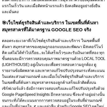
แรกในเร็ววัน และเมื่อติดหน้าแรกแล้ว ยังคงติดอยูอย่างยั่งยืน
และมั่นคง
🎯
เว็บไซต์ธุรกิจสินค้าและบริการ ในเขตพื้นที่ค้นหา
สมุทรสาครที่ได้มาตรฐาน GOOGLE SEO จริง
ตลอดระยะเวลาที่เว็บไซต์ธุรกิจสินค้าและบริการ ในเขตพื้นที่
ค้นหา สมุทรสาครของคุณถูกออกแบบและพัฒนา มิสเตอร์โนว์
คิด แต่ไม่ได้ทำไปเรื่อย...จะได้เสร็จเร็วๆและรับเงินงวดที่สอง ทุก
ขั้นตอนจะมีการตรวจสอบคุณภาพมาตรฐานด้วย LOCAL TOOL
(LIGHTHOUSE) อยู่เป็นระยะเพื่อตรวจสอบความถูกต้อง ดู
รายงานข้อผิดพลาด และหาทางแก้ไขปรับปรุงจนกระทั่งคะแนน
ในแต่ละส่วนผ่านเกณฑ์ และเมื่อเว็บไซต์ธุรกิจสินค้าและบริการ
ในเขตพื้นที่ค้นหา สมุทรสาครของลูกค้าเสร็จแล้วติดตั้งบน
เซิร์ฟเวอร์แล้ว ยังมีการตรวจสอบจริงและแก้ไขปรับปรุงจริงด้วย
Google PageSpeed Insights อีกหลายรอบ ซึ่งจะทำอยู่อย่างนั้น
จนกระทั่งได้คะแนนจากการตรวจสอบอยู่ในระดับที่ผ่านเกณฑ์
และเป็นที่น่าพอใจ
📌 และอย่าลืม สำหรับ Google SEO ยุคใหม่