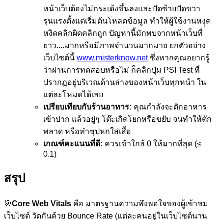
หน้าเว็บต้องไม่กระเด้งขึ้นลงและปัดซ้ายปัดขวา
รุนแรงตั้งแต่เริ่มต้นโหลดข้อมูล ทำให้ผู้ใช้งานหงุุด
หงิดคลิกผิดคลิกถูก ปัญหานี้มักพบจากหน้าเว็บที่
ยาว....มากหรือมีภาพจำนวนมากมาย ยกตัวอย่าง
เว็บไซต์นี้
www.misterknow.net
ซึ่งหากคุณอยากรู้
ว่าผ่านการทดสอบหรือไม่ ก็คลิกปุ่ม PSI Test ที่
ปรากฏอยู่บริเวณด้านล่างของหน้าเว็บทุกหน้า ใน
แต่ละโหมดได้เลย
เปรียบเทียบกับร้านอาหาร:
คุณกำลังจะตักอาหาร
เข้าปาก แล้วอยู่ๆ โต๊ะเกิดโยกหรือขยับ จนทำให้ตัก
พลาด หรือทำซุปหกใส่เสื้อ
เกณฑ์คะแนนที่ดี:
ควรเข้าใกล้ 0 ให้มากที่สุด (≤
0.1)
สรุป
🎯
Core Web Vitals
คือ มาตรฐานความพึงพอใจของผู้เข้าชม
เว็บไซต์ วัดกันด้วย Bounce Rate (แต่ละคนอยู่ในเว็บไซต์นาน