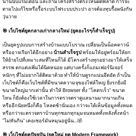
นานนับแรมเดือน และถ้ามีโครงสร้างตรงไหนผิดพลาด การจะ
ตามไปแก้ไขหรือรื้อระบบไฟระบบประปา อาจต้องทุบรื้อผนังกัน
วุ่นวาย
🎯
เว็บไซต์ยุคกลางเก่ากลางใหม่ (ยุคอะไรๆก็สำเร็จรูป)
เป็นยุครูปแบบการสร้างบ้านแบบโบราณ เปลี่ยนเป็นน็อคดาวน์
หรืออาจเรียกได้อีกอย่าง
บ้านสำเร็จรูป
พร้อมให้อยู่พร้อมให้ยก
ให้ย้ายไปที่เหมาะสมที่ไหนก็ได้ มีโครงสร้างทุกอย่างมาให้เสร็จ
สรรพ ตกแต่งเพิ่มได้นิดหน่อย แต่บางครั้งก็แถมเฟอร์นิเจอร์
หนักๆ ที่ไม่อยากได้ติดมาด้วย ทำให้บ้านดูรกแน่นอึดอัด ถ้าเป็น
เว็บไซต์ก็คือเว็บไซต์ที่มีขนาดความจุของไฟล์ใหญ่ ยิ่งรกยิ่งมี
ขนาดใหญ่มากเท่านั้น ทำให้ Browser ทั้ง "โคตรเร็ว" ขนาด
ไหน ก็ยังต้องใช้เวลาในการตรวจตราดูแลนานมากนานเกิน
หรืออีกนัยหนึ่งก็คือ โหลดช้านั่นเอง กว่าจะได้เห็นข้อมูลทั้งหมด
หรือกว่าจะตรวจตราบ้านทุกซอกทุกมุมจนหมดทั้งหลังทั้งหน้า
"ไม่ทันกิน" เคอเซอร์มันหมุนอยู่นั่น...
🤣
🎯
เว็บไซต์ยุคปัจจุบัน (ยุคใหม่ ยุค Modern Framework)