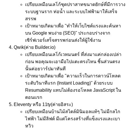
เปรียบเหมือน
เลโก้ชุดปราสาทขนาดยักษ์ที่มีการวาง
ระบบฐานราก ท่อน้ำ และระบบไฟฟ้ามาให้เสร็จ
สรรพ
เป้าหมาย
เกิดมาเพื่อ "ทำให้เว็บไซต์แรงและค้นหา
บน Google พบง่าย (SEO)" ประกอบร่างจาก
เซิร์ฟเวอร์เสร็จสรรพก่อนส่งให้ผู้ใช้งาน
Qwik
(ค่าย Builder.io)
เปรียบเหมือน
เลโก้เวทมนตร์ ที่ส่งมาแค่กล่องเปล่า
ก่อน พอคุณจะเอามือไปแตะตรงไหน ชิ้นส่วนตรง
นั้นค่อยวาร์ปมาทันที
เป้าหมาย
เกิดมาเพื่อ "ความเร็วในการดาวน์โหลด
ระดับวินาทีแรก (Instant Loading)" ด้วยระบบ
Resumability แทบไม่ต้องรอโหลด JavaScript ใน
ตอนแรก
Eleventy หรือ 11ty
(ค่ายอิสระ)
เปรียบเหมือน
บ้านไม้สไตล์มินิมอลแท้ๆ ไม่มีกลไก
ไฟฟ้า ไม่มีลิฟต์ มีแต่โครงสร้างที่แข็งแรงและเบา
หวิว