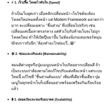
⚡ 1. เร็วปรี๊ด โหลดไวทันใจ (Speed)
ถ้าเป็นเว็บยุคเก่า เมื่อคลิกเปลี่ยนหน้า เว็บไซต์จะต้อง
โหลดใหม่หมดทั้งหน้า แต่ Modern Framework ฉลาดกว่า
มาก จะเปลี่ยนเฉพาะ "ชิ้นส่วน" ที่เปลี่ยนไปจริงๆ เช่น
เปลี่ยนแค่เนื้อหาตรงกลาง แต่หัวเว็บกับท้ายเว็บจะไม่ถูก
โหลดใหม่ ทำให้เปิดปุ๊บมาปั๊บ ไม่ต้องนั่งรอเคอเซอร์หมุน
🤣
จบราวกับนึก "ต้องทำอะไรต่อแว๊...😁"
🛠️ 2. ซ่อมและปรับแต่ง (Maintainability)
สมมติต่างหูหรือปุ่มเมนูบนหน้าเว็บเกิดอยากเปลี่ยนสี ถ้า
เป็นระบบเก่าต้องตามไล่แก้ไขปรับแต่งทีละหน้า แต่ระบบ
ใหม่นี้ แก้ไขที่ "ชิ้นส่วนต้นแบบ" เพียงที่เดียวชิ้นเดียว ปุ่ม
เมนูในทุกหน้าเว็บก็เปลี่ยนอย่างพร้อมเพรียงกันเรียบร้อย
แล้ว
🔒 3. ปลอดภัยและรองรับอนาคต (Scalability)