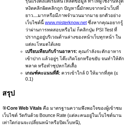
รุนแรงตั้งแต่เริ่มต้นโหลดข้อมูล ทำให้ผู้ใช้งานหงุุด
หงิดคลิกผิดคลิกถูก ปัญหานี้มักพบจากหน้าเว็บที่
ยาว....มากหรือมีภาพจำนวนมากมาย ยกตัวอย่าง
เว็บไซต์นี้
www.misterknow.net
ซึ่งหากคุณอยากรู้
ว่าผ่านการทดสอบหรือไม่ ก็คลิกปุ่ม PSI Test ที่
ปรากฏอยู่บริเวณด้านล่างของหน้าเว็บทุกหน้า ใน
แต่ละโหมดได้เลย
เปรียบเทียบกับร้านอาหาร:
คุณกำลังจะตักอาหาร
เข้าปาก แล้วอยู่ๆ โต๊ะเกิดโยกหรือขยับ จนทำให้ตัก
พลาด หรือทำซุปหกใส่เสื้อ
เกณฑ์คะแนนที่ดี:
ควรเข้าใกล้ 0 ให้มากที่สุด (≤
0.1)
สรุป
🎯
Core Web Vitals
คือ มาตรฐานความพึงพอใจของผู้เข้าชม
เว็บไซต์ วัดกันด้วย Bounce Rate (แต่ละคนอยู่ในเว็บไซต์นาน
เท่าใดก่อนจะเปลี่ยนหน้าหรือปิดเว็บหนี),