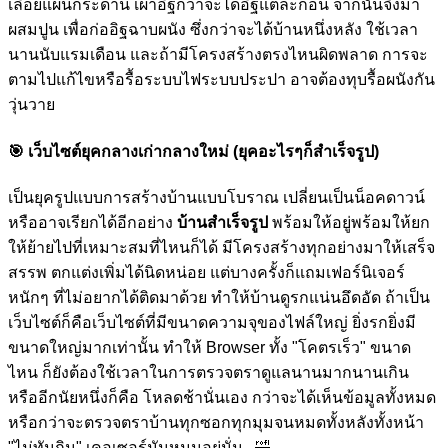
เลื่อยแผ่นกระดาน เผาอิฐกว่าจะได้อิฐแต่ละก้อน จากนั้นจึงมา
ผสมปูน เพื่อก่ออิฐฉาบผนัง ซึ่งกว่าจะได้บ้านหนึ่งหลัง ใช้เวลา
นานนับแรมเดือน และถ้ามีโครงสร้างตรงไหนผิดพลาด การจะ
ตามไปแก้ไขหรือรื้อระบบไฟระบบประปา อาจต้องทุบรื้อผนังกัน
วุ่นวาย
🎯
เว็บไซต์ยุคกลางเก่ากลางใหม่ (ยุคอะไรๆก็สำเร็จรูป)
เป็นยุครูปแบบการสร้างบ้านแบบโบราณ เปลี่ยนเป็นน็อคดาวน์
หรืออาจเรียกได้อีกอย่าง
บ้านสำเร็จรูป
พร้อมให้อยู่พร้อมให้ยก
ให้ย้ายไปที่เหมาะสมที่ไหนก็ได้ มีโครงสร้างทุกอย่างมาให้เสร็จ
สรรพ ตกแต่งเพิ่มได้นิดหน่อย แต่บางครั้งก็แถมเฟอร์นิเจอร์
หนักๆ ที่ไม่อยากได้ติดมาด้วย ทำให้บ้านดูรกแน่นอึดอัด ถ้าเป็น
เว็บไซต์ก็คือเว็บไซต์ที่มีขนาดความจุของไฟล์ใหญ่ ยิ่งรกยิ่งมี
ขนาดใหญ่มากเท่านั้น ทำให้ Browser ทั้ง "โคตรเร็ว" ขนาด
ไหน ก็ยังต้องใช้เวลาในการตรวจตราดูแลนานมากนานเกิน
หรืออีกนัยหนึ่งก็คือ โหลดช้านั่นเอง กว่าจะได้เห็นข้อมูลทั้งหมด
หรือกว่าจะตรวจตราบ้านทุกซอกทุกมุมจนหมดทั้งหลังทั้งหน้า
"ไม่ทันกิน" เคอเซอร์มันหมุนอยู่นั่น...
🤣