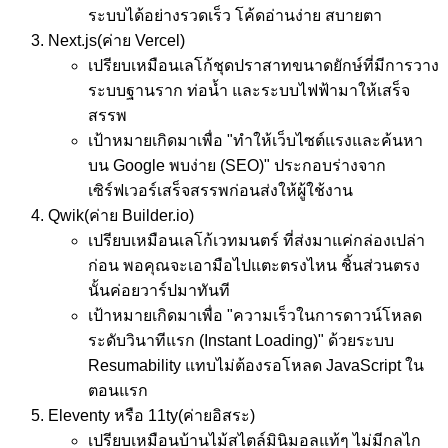
ระบบได้อย่างรวดเร็ว โค้ดอ่านง่าย สบายตา
Next.js
(ค่าย Vercel)
เปรียบเหมือน
เลโก้ชุดปราสาทขนาดยักษ์ที่มีการวาง
ระบบฐานราก ท่อน้ำ และระบบไฟฟ้ามาให้เสร็จ
สรรพ
เป้าหมาย
เกิดมาเพื่อ "ทำให้เว็บไซต์แรงและค้นหา
บน Google พบง่าย (SEO)" ประกอบร่างจาก
เซิร์ฟเวอร์เสร็จสรรพก่อนส่งให้ผู้ใช้งาน
Qwik
(ค่าย Builder.io)
เปรียบเหมือน
เลโก้เวทมนตร์ ที่ส่งมาแค่กล่องเปล่า
ก่อน พอคุณจะเอามือไปแตะตรงไหน ชิ้นส่วนตรง
นั้นค่อยวาร์ปมาทันที
เป้าหมาย
เกิดมาเพื่อ "ความเร็วในการดาวน์โหลด
ระดับวินาทีแรก (Instant Loading)" ด้วยระบบ
Resumability แทบไม่ต้องรอโหลด JavaScript ใน
ตอนแรก
Eleventy หรือ 11ty
(ค่ายอิสระ)
เปรียบเหมือน
บ้านไม้สไตล์มินิมอลแท้ๆ ไม่มีกลไก