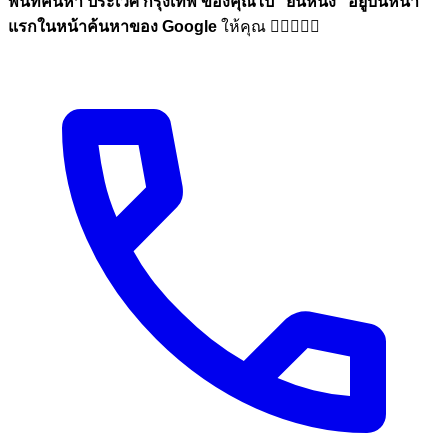
พื้นที่ค้นหา ประเวศ กรุงเทพ ของคุณไป
"ยืนหนึ่ง"
อยู่บนหน้า
แรกในหน้าค้นหาของ Google
ให้คุณ 🏋🏼💪🏼🎉