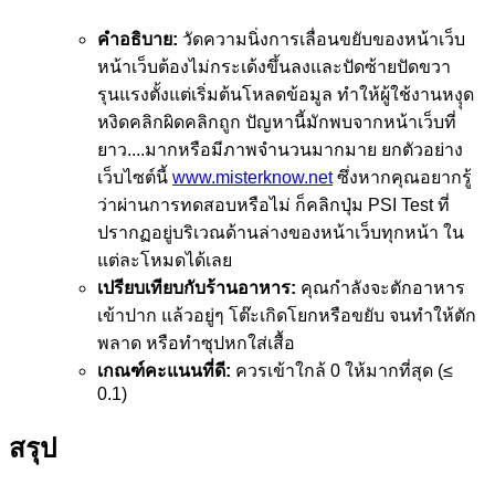
คำอธิบาย:
วัดความนิ่งการเลื่อนขยับของหน้าเว็บ
หน้าเว็บต้องไม่กระเด้งขึ้นลงและปัดซ้ายปัดขวา
รุนแรงตั้งแต่เริ่มต้นโหลดข้อมูล ทำให้ผู้ใช้งานหงุุด
หงิดคลิกผิดคลิกถูก ปัญหานี้มักพบจากหน้าเว็บที่
ยาว....มากหรือมีภาพจำนวนมากมาย ยกตัวอย่าง
เว็บไซต์นี้
www.misterknow.net
ซึ่งหากคุณอยากรู้
ว่าผ่านการทดสอบหรือไม่ ก็คลิกปุ่ม PSI Test ที่
ปรากฏอยู่บริเวณด้านล่างของหน้าเว็บทุกหน้า ใน
แต่ละโหมดได้เลย
เปรียบเทียบกับร้านอาหาร:
คุณกำลังจะตักอาหาร
เข้าปาก แล้วอยู่ๆ โต๊ะเกิดโยกหรือขยับ จนทำให้ตัก
พลาด หรือทำซุปหกใส่เสื้อ
เกณฑ์คะแนนที่ดี:
ควรเข้าใกล้ 0 ให้มากที่สุด (≤
0.1)
สรุป