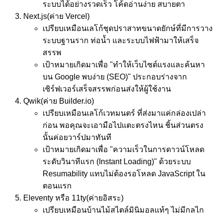
ระบบได้อย่างรวดเร็ว โค้ดอ่านง่าย สบายตา
Next.js
(ค่าย Vercel)
เปรียบเหมือน
เลโก้ชุดปราสาทขนาดยักษ์ที่มีการวาง
ระบบฐานราก ท่อน้ำ และระบบไฟฟ้ามาให้เสร็จ
สรรพ
เป้าหมาย
เกิดมาเพื่อ "ทำให้เว็บไซต์แรงและค้นหา
บน Google พบง่าย (SEO)" ประกอบร่างจาก
เซิร์ฟเวอร์เสร็จสรรพก่อนส่งให้ผู้ใช้งาน
Qwik
(ค่าย Builder.io)
เปรียบเหมือน
เลโก้เวทมนตร์ ที่ส่งมาแค่กล่องเปล่า
ก่อน พอคุณจะเอามือไปแตะตรงไหน ชิ้นส่วนตรง
นั้นค่อยวาร์ปมาทันที
เป้าหมาย
เกิดมาเพื่อ "ความเร็วในการดาวน์โหลด
ระดับวินาทีแรก (Instant Loading)" ด้วยระบบ
Resumability แทบไม่ต้องรอโหลด JavaScript ใน
ตอนแรก
Eleventy หรือ 11ty
(ค่ายอิสระ)
เปรียบเหมือน
บ้านไม้สไตล์มินิมอลแท้ๆ ไม่มีกลไก