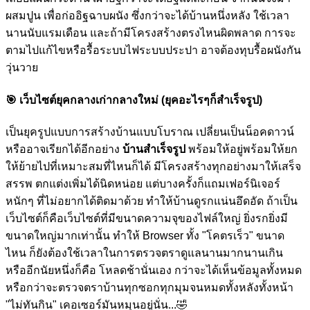
ผสมปูน เพื่อก่ออิฐฉาบผนัง ซึ่งกว่าจะได้บ้านหนึ่งหลัง ใช้เวลา
นานนับแรมเดือน และถ้ามีโครงสร้างตรงไหนผิดพลาด การจะ
ตามไปแก้ไขหรือรื้อระบบไฟระบบประปา อาจต้องทุบรื้อผนังกัน
วุ่นวาย
🎯
เว็บไซต์ยุคกลางเก่ากลางใหม่ (ยุคอะไรๆก็สำเร็จรูป)
เป็นยุครูปแบบการสร้างบ้านแบบโบราณ เปลี่ยนเป็นน็อคดาวน์
หรืออาจเรียกได้อีกอย่าง
บ้านสำเร็จรูป
พร้อมให้อยู่พร้อมให้ยก
ให้ย้ายไปที่เหมาะสมที่ไหนก็ได้ มีโครงสร้างทุกอย่างมาให้เสร็จ
สรรพ ตกแต่งเพิ่มได้นิดหน่อย แต่บางครั้งก็แถมเฟอร์นิเจอร์
หนักๆ ที่ไม่อยากได้ติดมาด้วย ทำให้บ้านดูรกแน่นอึดอัด ถ้าเป็น
เว็บไซต์ก็คือเว็บไซต์ที่มีขนาดความจุของไฟล์ใหญ่ ยิ่งรกยิ่งมี
ขนาดใหญ่มากเท่านั้น ทำให้ Browser ทั้ง "โคตรเร็ว" ขนาด
ไหน ก็ยังต้องใช้เวลาในการตรวจตราดูแลนานมากนานเกิน
หรืออีกนัยหนึ่งก็คือ โหลดช้านั่นเอง กว่าจะได้เห็นข้อมูลทั้งหมด
หรือกว่าจะตรวจตราบ้านทุกซอกทุกมุมจนหมดทั้งหลังทั้งหน้า
"ไม่ทันกิน" เคอเซอร์มันหมุนอยู่นั่น...
🤣