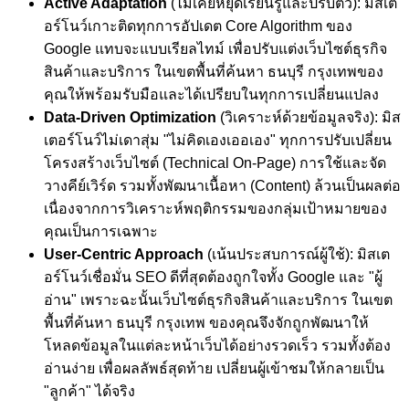
Active Adaptation
(ไม่เคยหยุดเรียนรู้และปรับตัว): มิสเต
อร์โนว์เกาะติดทุกการอัปเดต Core Algorithm ของ
Google แทบจะแบบเรียลไทม์ เพื่อปรับแต่งเว็บไซต์ธุรกิจ
สินค้าและบริการ ในเขตพื้นที่ค้นหา ธนบุรี กรุงเทพของ
คุณให้พร้อมรับมือและได้เปรียบในทุกการเปลี่ยนแปลง
Data-Driven Optimization
(วิเคราะห์ด้วยข้อมูลจริง): มิส
เตอร์โนว์ไม่เดาสุ่ม "ไม่คิดเองเออเอง" ทุกการปรับเปลี่ยน
โครงสร้างเว็บไซต์ (Technical On-Page) การใช้และจัด
วางคีย์เวิร์ด รวมทั้งพัฒนาเนื้อหา (Content) ล้วนเป็นผลต่อ
เนื่องจากการวิเคราะห์พฤติกรรมของกลุ่มเป้าหมายของ
คุณเป็นการเฉพาะ
User-Centric Approach
(เน้นประสบการณ์ผู้ใช้): มิสเต
อร์โนว์เชื่อมั่น SEO ดีที่สุดต้องถูกใจทั้ง Google และ "ผู้
อ่าน" เพราะฉะนั้นเว็บไซต์ธุรกิจสินค้าและบริการ ในเขต
พื้นที่ค้นหา ธนบุรี กรุงเทพ ของคุณจึงจักถูกพัฒนาให้
โหลดข้อมูลในแต่ละหน้าเว็บได้อย่างรวดเร็ว รวมทั้งต้อง
อ่านง่าย เพื่อผลลัพธ์สุดท้าย เปลี่ยนผู้เข้าชมให้กลายเป็น
"ลูกค้า" ได้จริง