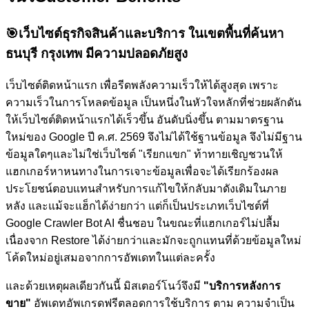
🎯
เว็บไซต์ธุรกิจสินค้าและบริการ ในเขตพื้นที่ค้นหา
ธนบุรี กรุงเทพ มีความปลอดภัยสูง
เว็บไซต์ติดหน้าแรก เพื่อรีดพลังความเร็วให้ได้สูงสุด เพราะ
ความเร็วในการโหลดข้อมูล เป็นหนึ่งในหัวใจหลักที่ช่วยผลักดัน
ให้เว็บไซต์ติดหน้าแรกได้เร็วขึ้น อันดับนิ่งขึ้น ตามมาตรฐาน
ใหม่ของ Google ปี ค.ศ. 2569 จึงไม่ได้ใช้ฐานข้อมูล จึงไม่มีฐาน
ข้อมูลใดๆและไม่ใช่เว็บไซต์ "เรียกแขก" ท้าทายเชิญชวนให้
แฮกเกอร์หาหนทางในการเจาะข้อมูลเพื่อจะได้เรียกร้องผล
ประโยชน์ตอบแทนสำหรับการแก้ไขให้กลับมาดังเดิมในภาย
หลัง และแม้จะแฮ็กได้ง่ายกว่า แต่ก็เป็นประเภทเว็บไซต์ที่
Google Crawler Bot AI ชื่นชอบ ในขณะที่แฮกเกอร์ไม่ปลื้ม
เนื่องจาก Restore ได้ง่ายกว่าและมักจะถูกแทนที่ด้วยข้อมูลใหม่
โค้ดใหม่อยู่เสมอจากการอัพเดทในแต่ละครั้ง
และด้วยเหตุผลเดียวกันนี้ มิสเตอร์โนว์จึงมี
"บริการหลังการ
ขาย"
อัพเดทอัพเกรดฟรีตลอดการใช้บริการ ตาม ความจำเป็น