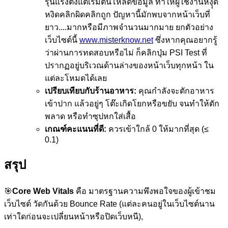
รุนแรงตั้งแต่เริ่มต้นโหลดข้อมูล ทำให้ผู้ใช้งานหงุุด
หงิดคลิกผิดคลิกถูก ปัญหานี้มักพบจากหน้าเว็บที่
ยาว....มากหรือมีภาพจำนวนมากมาย ยกตัวอย่าง
เว็บไซต์นี้
www.misterknow.net
ซึ่งหากคุณอยากรู้
ว่าผ่านการทดสอบหรือไม่ ก็คลิกปุ่ม PSI Test ที่
ปรากฏอยู่บริเวณด้านล่างของหน้าเว็บทุกหน้า ใน
แต่ละโหมดได้เลย
เปรียบเทียบกับร้านอาหาร:
คุณกำลังจะตักอาหาร
เข้าปาก แล้วอยู่ๆ โต๊ะเกิดโยกหรือขยับ จนทำให้ตัก
พลาด หรือทำซุปหกใส่เสื้อ
เกณฑ์คะแนนที่ดี:
ควรเข้าใกล้ 0 ให้มากที่สุด (≤
0.1)
สรุป
🎯
Core Web Vitals
คือ มาตรฐานความพึงพอใจของผู้เข้าชม
เว็บไซต์ วัดกันด้วย Bounce Rate (แต่ละคนอยู่ในเว็บไซต์นาน
เท่าใดก่อนจะเปลี่ยนหน้าหรือปิดเว็บหนี),