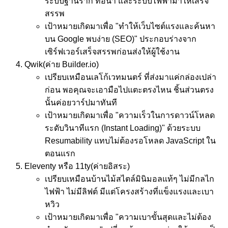
ระบบฐานราก ท่อน้ำ และระบบไฟฟ้ามาให้เสร็จ
สรรพ
เป้าหมาย
เกิดมาเพื่อ "ทำให้เว็บไซต์แรงและค้นหา
บน Google พบง่าย (SEO)" ประกอบร่างจาก
เซิร์ฟเวอร์เสร็จสรรพก่อนส่งให้ผู้ใช้งาน
Qwik
(ค่าย Builder.io)
เปรียบเหมือน
เลโก้เวทมนตร์ ที่ส่งมาแค่กล่องเปล่า
ก่อน พอคุณจะเอามือไปแตะตรงไหน ชิ้นส่วนตรง
นั้นค่อยวาร์ปมาทันที
เป้าหมาย
เกิดมาเพื่อ "ความเร็วในการดาวน์โหลด
ระดับวินาทีแรก (Instant Loading)" ด้วยระบบ
Resumability แทบไม่ต้องรอโหลด JavaScript ใน
ตอนแรก
Eleventy หรือ 11ty
(ค่ายอิสระ)
เปรียบเหมือน
บ้านไม้สไตล์มินิมอลแท้ๆ ไม่มีกลไก
ไฟฟ้า ไม่มีลิฟต์ มีแต่โครงสร้างที่แข็งแรงและเบา
หวิว
เป้าหมาย
เกิดมาเพื่อ "ความเบาขั้นสุดและไม่ต้อง