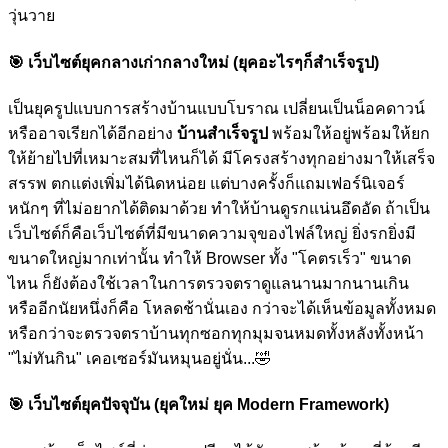
วุ่นวาย
🎯
เว็บไซต์ยุคกลางเก่ากลางใหม่ (ยุคอะไรๆก็สำเร็จรูป)
เป็นยุครูปแบบการสร้างบ้านแบบโบราณ เปลี่ยนเป็นน็อคดาวน์
หรืออาจเรียกได้อีกอย่าง
บ้านสำเร็จรูป
พร้อมให้อยู่พร้อมให้ยก
ให้ย้ายไปที่เหมาะสมที่ไหนก็ได้ มีโครงสร้างทุกอย่างมาให้เสร็จ
สรรพ ตกแต่งเพิ่มได้นิดหน่อย แต่บางครั้งก็แถมเฟอร์นิเจอร์
หนักๆ ที่ไม่อยากได้ติดมาด้วย ทำให้บ้านดูรกแน่นอึดอัด ถ้าเป็น
เว็บไซต์ก็คือเว็บไซต์ที่มีขนาดความจุของไฟล์ใหญ่ ยิ่งรกยิ่งมี
ขนาดใหญ่มากเท่านั้น ทำให้ Browser ทั้ง "โคตรเร็ว" ขนาด
ไหน ก็ยังต้องใช้เวลาในการตรวจตราดูแลนานมากนานเกิน
หรืออีกนัยหนึ่งก็คือ โหลดช้านั่นเอง กว่าจะได้เห็นข้อมูลทั้งหมด
หรือกว่าจะตรวจตราบ้านทุกซอกทุกมุมจนหมดทั้งหลังทั้งหน้า
"ไม่ทันกิน" เคอเซอร์มันหมุนอยู่นั่น...
🤣
🎯
เว็บไซต์ยุคปัจจุบัน (ยุคใหม่ ยุค Modern Framework)