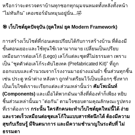
หรือกว่าจะตรวจตราบ้านทุกซอกทุกมุมจนหมดทั้งหลังทั้งหน้า
"ไม่ทันกิน" เคอเซอร์มันหมุนอยู่นั่น...
🤣
🎯
เว็บไซต์ยุคปัจจุบัน (ยุคใหม่ ยุค Modern Framework)
การสร้างเว็บไซต์ที่ก่อนเคยเปรียบได้กับการสร้างบ้าน ที่ต้องมี
ขั้นตอนเยอะและใช้ทุนใช้เวลามากมาย เปลี่ยนเป็นเปรียบ
เหมือนการต่อเลโก้ (Lego) เลโก้แต่ละชุดที่ไม่ธรรมดา เพราะ
เป็น "ชุดตัวต่อเลโก้ระดับไฮเทค (Prefabricated Kit)" ที่ถูก
ออกแบบและคำนวณจากโรงงานมาอย่างแม่นยำ ชิ้นส่วนทุกชิ้น
เช่น ประตู หน้าต่าง หลังคา ถูกทำเตรียมไว้เป็นบล็อกๆ ซึ่งหาก
เป็นเว็บไซต์เราจะเรียกแต่ละส่วนเหล่านั้นว่า
คัมโพเน้นท์
(Components)
และเมื่อได้พวกมันมาสิ่งที่ต้องทำก็เพียง หยิบ
ชิ้นส่วนเหล่านั้นมา "ต่อกัน" ตามใจชอบตามคุณลักษณะรูปทรง
ที่เราต้องการ
กระนั้น ใครสักคนจะทำเว็บไซต์ยุคใหม่นี้ได้ ง่าย
และรวดเร็วเหมือนต่อชุดเลโก้ในแบบสารพัดนึกได้ ต้องมีความ
สุขกับเรียนรู้ มีจินตนาการ และมีความชำนาญในระดับที่ ไม่
ธรรมดา