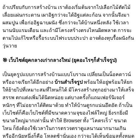
ถ้าเปรียบกับการสร้างบ้าน เราต้องเริ่มต้นจากไปเลือกไม้ตัดไม้
เลื่อยแผ่นกระดาน เผาอิฐกว่าจะได้อิฐแต่ละก้อน จากนั้นจึงมา
ผสมปูน เพื่อก่ออิฐฉาบผนัง ซึ่งกว่าจะได้บ้านหนึ่งหลัง ใช้เวลา
นานนับแรมเดือน และถ้ามีโครงสร้างตรงไหนผิดพลาด การจะ
ตามไปแก้ไขหรือรื้อระบบไฟระบบประปา อาจต้องทุบรื้อผนังกัน
วุ่นวาย
🎯
เว็บไซต์ยุคกลางเก่ากลางใหม่ (ยุคอะไรๆก็สำเร็จรูป)
เป็นยุครูปแบบการสร้างบ้านแบบโบราณ เปลี่ยนเป็นน็อคดาวน์
หรืออาจเรียกได้อีกอย่าง
บ้านสำเร็จรูป
พร้อมให้อยู่พร้อมให้ยก
ให้ย้ายไปที่เหมาะสมที่ไหนก็ได้ มีโครงสร้างทุกอย่างมาให้เสร็จ
สรรพ ตกแต่งเพิ่มได้นิดหน่อย แต่บางครั้งก็แถมเฟอร์นิเจอร์
หนักๆ ที่ไม่อยากได้ติดมาด้วย ทำให้บ้านดูรกแน่นอึดอัด ถ้าเป็น
เว็บไซต์ก็คือเว็บไซต์ที่มีขนาดความจุของไฟล์ใหญ่ ยิ่งรกยิ่งมี
ขนาดใหญ่มากเท่านั้น ทำให้ Browser ทั้ง "โคตรเร็ว" ขนาด
ไหน ก็ยังต้องใช้เวลาในการตรวจตราดูแลนานมากนานเกิน
หรืออีกนัยหนึ่งก็คือ โหลดช้านั่นเอง กว่าจะได้เห็นข้อมูลทั้งหมด