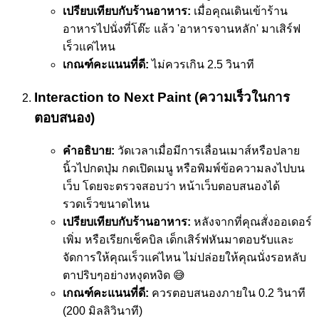
เปรียบเทียบกับร้านอาหาร:
เมื่อคุณเดินเข้าร้าน
อาหารไปนั่งที่โต๊ะ แล้ว 'อาหารจานหลัก' มาเสิร์ฟ
เร็วแค่ไหน
เกณฑ์คะแนนที่ดี:
ไม่ควรเกิน 2.5 วินาที
Interaction to Next Paint (ความเร็วในการ
ตอบสนอง)
คำอธิบาย:
วัดเวลาเมื่อมีการเลื่อนเมาส์หรือปลาย
นิ้วไปกดปุ่ม กดเปิดเมนู หรือพิมพ์ข้อความลงไปบน
เว็บ โดยจะตรวจสอบว่า หน้าเว็บตอบสนองได้
รวดเร็วขนาดไหน
เปรียบเทียบกับร้านอาหาร:
หลังจากที่คุณสั่งออเดอร์
เพิ่ม หรือเรียกเช็คบิล เด็กเสิร์ฟหันมาตอบรับและ
จัดการให้คุณเร็วแค่ไหน ไม่ปล่อยให้คุณนั่งรอหลับ
ตาปริบๆอย่างหงุดหงิด 😅
เกณฑ์คะแนนที่ดี:
ควรตอบสนองภายใน 0.2 วินาที
(200 มิลลิวินาที)