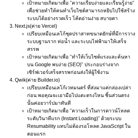
เป้าหมาย
เกิดมาเพื่อ "ความเรียบง่ายและเรียนรู้ง่าย"
เพื่อช่วยทำให้คนทำเว็บไซต์สามารถหยิบไปใช้สร้าง
ระบบได้อย่างรวดเร็ว โค้ดอ่านง่าย สบายตา
Next.js
(ค่าย Vercel)
เปรียบเหมือน
เลโก้ชุดปราสาทขนาดยักษ์ที่มีการวาง
ระบบฐานราก ท่อน้ำ และระบบไฟฟ้ามาให้เสร็จ
สรรพ
เป้าหมาย
เกิดมาเพื่อ "ทำให้เว็บไซต์แรงและค้นหา
บน Google พบง่าย (SEO)" ประกอบร่างจาก
เซิร์ฟเวอร์เสร็จสรรพก่อนส่งให้ผู้ใช้งาน
Qwik
(ค่าย Builder.io)
เปรียบเหมือน
เลโก้เวทมนตร์ ที่ส่งมาแค่กล่องเปล่า
ก่อน พอคุณจะเอามือไปแตะตรงไหน ชิ้นส่วนตรง
นั้นค่อยวาร์ปมาทันที
เป้าหมาย
เกิดมาเพื่อ "ความเร็วในการดาวน์โหลด
ระดับวินาทีแรก (Instant Loading)" ด้วยระบบ
Resumability แทบไม่ต้องรอโหลด JavaScript ใน
ตอนแรก