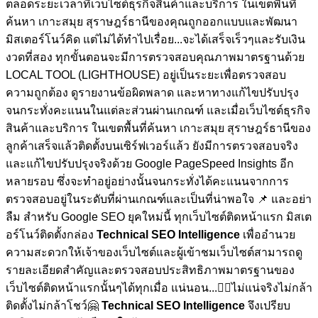
ตลอดระยะเวลาที่เว็บไซต์ธุรกิจสินค้าและบริการ ในเขตพื้นที่
ค้นหา เกาะสมุย สุราษฎร์ธานีของคุณถูกออกแบบและพัฒนา
มิสเตอร์โนว์คิด แต่ไม่ได้ทำไปเรื่อย...จะได้เสร็จเร็วๆและรับเงิน
งวดที่สอง ทุกขั้นตอนจะมีการตรวจสอบคุณภาพมาตรฐานด้วย
LOCAL TOOL (LIGHTHOUSE) อยู่เป็นระยะเพื่อตรวจสอบ
ความถูกต้อง ดูรายงานข้อผิดพลาด และหาทางแก้ไขปรับปรุง
จนกระทั่งคะแนนในแต่ละส่วนผ่านเกณฑ์ และเมื่อเว็บไซต์ธุรกิจ
สินค้าและบริการ ในเขตพื้นที่ค้นหา เกาะสมุย สุราษฎร์ธานีของ
ลูกค้าเสร็จแล้วติดตั้งบนเซิร์ฟเวอร์แล้ว ยังมีการตรวจสอบจริง
และแก้ไขปรับปรุงจริงด้วย Google PageSpeed Insights อีก
หลายรอบ ซึ่งจะทำอยู่อย่างนั้นจนกระทั่งได้คะแนนจากการ
ตรวจสอบอยู่ในระดับที่ผ่านเกณฑ์และเป็นที่น่าพอใจ
📌 และอย่า
ลืม สำหรับ Google SEO ยุคใหม่นี้ ทุกเว็บไซต์ติดหน้าแรก มิสเต
อร์โนว์ติดตั้งกล่อง
Technical SEO Intelligence
เพื่ออำนวย
ความสะดวกให้เจ้าของเว็บไซต์และผู้เข้าชมเว็บไซต์สามารถดู
รายละเอียดสำคัญและตรวจสอบประสิทธิภาพมาตรฐานของ
เว็บไซต์ติดหน้าแรกนั้นๆได้ทุกเมื่อ
แน่นอน...🏋🏼ไม่แน่จริงไม่กล้า
ติดตั้งไม่กล้าโชว์🤗
Technical SEO Intelligence
จึงเปรียบ