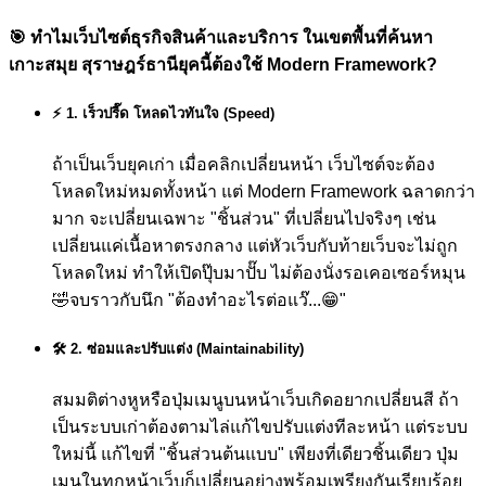
🎯
ทำไมเว็บไซต์ธุรกิจสินค้าและบริการ ในเขตพื้นที่ค้นหา
เกาะสมุย สุราษฎร์ธานียุคนี้ต้องใช้ Modern Framework?
⚡ 1. เร็วปรี๊ด โหลดไวทันใจ (Speed)
ถ้าเป็นเว็บยุคเก่า เมื่อคลิกเปลี่ยนหน้า เว็บไซต์จะต้อง
โหลดใหม่หมดทั้งหน้า แต่ Modern Framework ฉลาดกว่า
มาก จะเปลี่ยนเฉพาะ "ชิ้นส่วน" ที่เปลี่ยนไปจริงๆ เช่น
เปลี่ยนแค่เนื้อหาตรงกลาง แต่หัวเว็บกับท้ายเว็บจะไม่ถูก
โหลดใหม่ ทำให้เปิดปุ๊บมาปั๊บ ไม่ต้องนั่งรอเคอเซอร์หมุน
🤣
จบราวกับนึก "ต้องทำอะไรต่อแว๊...😁"
🛠️ 2. ซ่อมและปรับแต่ง (Maintainability)
สมมติต่างหูหรือปุ่มเมนูบนหน้าเว็บเกิดอยากเปลี่ยนสี ถ้า
เป็นระบบเก่าต้องตามไล่แก้ไขปรับแต่งทีละหน้า แต่ระบบ
ใหม่นี้ แก้ไขที่ "ชิ้นส่วนต้นแบบ" เพียงที่เดียวชิ้นเดียว ปุ่ม
เมนูในทุกหน้าเว็บก็เปลี่ยนอย่างพร้อมเพรียงกันเรียบร้อย