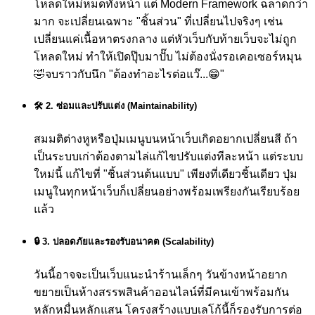
โหลดใหม่หมดทั้งหน้า แต่ Modern Framework ฉลาดกว่า
มาก จะเปลี่ยนเฉพาะ "ชิ้นส่วน" ที่เปลี่ยนไปจริงๆ เช่น
เปลี่ยนแค่เนื้อหาตรงกลาง แต่หัวเว็บกับท้ายเว็บจะไม่ถูก
โหลดใหม่ ทำให้เปิดปุ๊บมาปั๊บ ไม่ต้องนั่งรอเคอเซอร์หมุน
🤣
จบราวกับนึก "ต้องทำอะไรต่อแว๊...😁"
🛠️ 2. ซ่อมและปรับแต่ง (Maintainability)
สมมติต่างหูหรือปุ่มเมนูบนหน้าเว็บเกิดอยากเปลี่ยนสี ถ้า
เป็นระบบเก่าต้องตามไล่แก้ไขปรับแต่งทีละหน้า แต่ระบบ
ใหม่นี้ แก้ไขที่ "ชิ้นส่วนต้นแบบ" เพียงที่เดียวชิ้นเดียว ปุ่ม
เมนูในทุกหน้าเว็บก็เปลี่ยนอย่างพร้อมเพรียงกันเรียบร้อย
แล้ว
🔒 3. ปลอดภัยและรองรับอนาคต (Scalability)
วันนี้อาจจะเป็นเว็บแนะนำร้านเล็กๆ วันข้างหน้าอยาก
ขยายเป็นห้างสรรพสินค้าออนไลน์ที่มีคนเข้าพร้อมกัน
หลักหมื่นหลักแสน โครงสร้างแบบเลโก้นี้ก็รองรับการต่อ