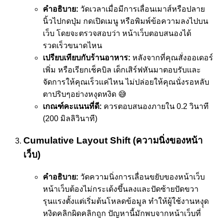
คำอธิบาย:
วัดเวลาเมื่อมีการเลื่อนเมาส์หรือปลาย
นิ้วไปกดปุ่ม กดเปิดเมนู หรือพิมพ์ข้อความลงไปบน
เว็บ โดยจะตรวจสอบว่า หน้าเว็บตอบสนองได้
รวดเร็วขนาดไหน
เปรียบเทียบกับร้านอาหาร:
หลังจากที่คุณสั่งออเดอร์
เพิ่ม หรือเรียกเช็คบิล เด็กเสิร์ฟหันมาตอบรับและ
จัดการให้คุณเร็วแค่ไหน ไม่ปล่อยให้คุณนั่งรอหลับ
ตาปริบๆอย่างหงุดหงิด 😅
เกณฑ์คะแนนที่ดี:
ควรตอบสนองภายใน 0.2 วินาที
(200 มิลลิวินาที)
Cumulative Layout Shift (ความนิ่งของหน้า
เว็บ)
คำอธิบาย:
วัดความนิ่งการเลื่อนขยับของหน้าเว็บ
หน้าเว็บต้องไม่กระเด้งขึ้นลงและปัดซ้ายปัดขวา
รุนแรงตั้งแต่เริ่มต้นโหลดข้อมูล ทำให้ผู้ใช้งานหงุุด
หงิดคลิกผิดคลิกถูก ปัญหานี้มักพบจากหน้าเว็บที่