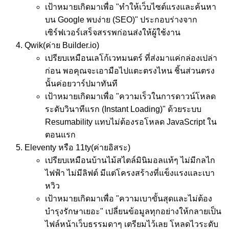
เป้าหมาย
เกิดมาเพื่อ "ทำให้เว็บไซต์แรงและค้นหา
บน Google พบง่าย (SEO)" ประกอบร่างจาก
เซิร์ฟเวอร์เสร็จสรรพก่อนส่งให้ผู้ใช้งาน
Qwik
(ค่าย Builder.io)
เปรียบเหมือน
เลโก้เวทมนตร์ ที่ส่งมาแค่กล่องเปล่า
ก่อน พอคุณจะเอามือไปแตะตรงไหน ชิ้นส่วนตรง
นั้นค่อยวาร์ปมาทันที
เป้าหมาย
เกิดมาเพื่อ "ความเร็วในการดาวน์โหลด
ระดับวินาทีแรก (Instant Loading)" ด้วยระบบ
Resumability แทบไม่ต้องรอโหลด JavaScript ใน
ตอนแรก
Eleventy หรือ 11ty
(ค่ายอิสระ)
เปรียบเหมือน
บ้านไม้สไตล์มินิมอลแท้ๆ ไม่มีกลไก
ไฟฟ้า ไม่มีลิฟต์ มีแต่โครงสร้างที่แข็งแรงและเบา
หวิว
เป้าหมาย
เกิดมาเพื่อ "ความเบาขั้นสุดและไม่ต้อง
บำรุงรักษาเยอะ" เปลี่ยนข้อมูลทุกอย่างให้กลายเป็น
ไฟล์หน้าเว็บธรรมดาๆ เตรียมไว้เลย โหลดไวระดับ