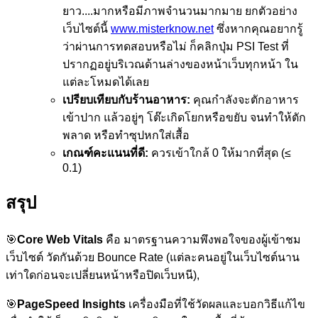
ยาว....มากหรือมีภาพจำนวนมากมาย ยกตัวอย่าง
เว็บไซต์นี้
www.misterknow.net
ซึ่งหากคุณอยากรู้
ว่าผ่านการทดสอบหรือไม่ ก็คลิกปุ่ม PSI Test ที่
ปรากฏอยู่บริเวณด้านล่างของหน้าเว็บทุกหน้า ใน
แต่ละโหมดได้เลย
เปรียบเทียบกับร้านอาหาร:
คุณกำลังจะตักอาหาร
เข้าปาก แล้วอยู่ๆ โต๊ะเกิดโยกหรือขยับ จนทำให้ตัก
พลาด หรือทำซุปหกใส่เสื้อ
เกณฑ์คะแนนที่ดี:
ควรเข้าใกล้ 0 ให้มากที่สุด (≤
0.1)
สรุป
🎯
Core Web Vitals
คือ มาตรฐานความพึงพอใจของผู้เข้าชม
เว็บไซต์ วัดกันด้วย Bounce Rate (แต่ละคนอยู่ในเว็บไซต์นาน
เท่าใดก่อนจะเปลี่ยนหน้าหรือปิดเว็บหนี),
🎯
PageSpeed Insights
เครื่องมือที่ใช้วัดผลและบอกวิธีแก้ไข