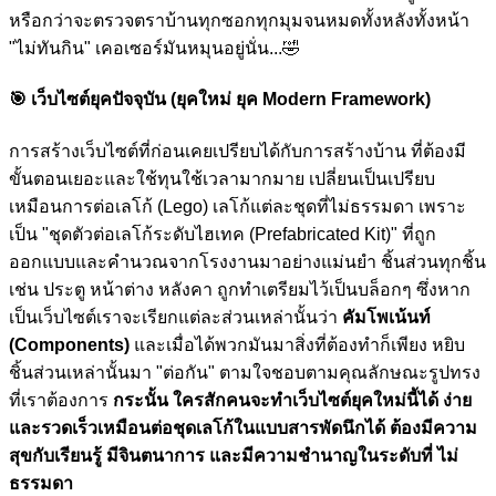
หรือกว่าจะตรวจตราบ้านทุกซอกทุกมุมจนหมดทั้งหลังทั้งหน้า
"ไม่ทันกิน" เคอเซอร์มันหมุนอยู่นั่น...
🤣
🎯
เว็บไซต์ยุคปัจจุบัน (ยุคใหม่ ยุค Modern Framework)
การสร้างเว็บไซต์ที่ก่อนเคยเปรียบได้กับการสร้างบ้าน ที่ต้องมี
ขั้นตอนเยอะและใช้ทุนใช้เวลามากมาย เปลี่ยนเป็นเปรียบ
เหมือนการต่อเลโก้ (Lego) เลโก้แต่ละชุดที่ไม่ธรรมดา เพราะ
เป็น "ชุดตัวต่อเลโก้ระดับไฮเทค (Prefabricated Kit)" ที่ถูก
ออกแบบและคำนวณจากโรงงานมาอย่างแม่นยำ ชิ้นส่วนทุกชิ้น
เช่น ประตู หน้าต่าง หลังคา ถูกทำเตรียมไว้เป็นบล็อกๆ ซึ่งหาก
เป็นเว็บไซต์เราจะเรียกแต่ละส่วนเหล่านั้นว่า
คัมโพเน้นท์
(Components)
และเมื่อได้พวกมันมาสิ่งที่ต้องทำก็เพียง หยิบ
ชิ้นส่วนเหล่านั้นมา "ต่อกัน" ตามใจชอบตามคุณลักษณะรูปทรง
ที่เราต้องการ
กระนั้น ใครสักคนจะทำเว็บไซต์ยุคใหม่นี้ได้ ง่าย
และรวดเร็วเหมือนต่อชุดเลโก้ในแบบสารพัดนึกได้ ต้องมีความ
สุขกับเรียนรู้ มีจินตนาการ และมีความชำนาญในระดับที่ ไม่
ธรรมดา