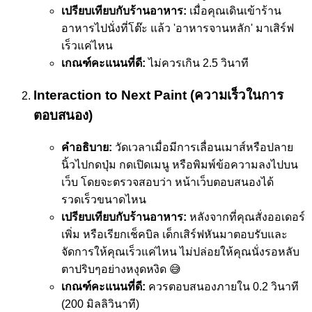
เปรียบเทียบกับร้านอาหาร:
เมื่อคุณเดินเข้าร้าน
อาหารไปนั่งที่โต๊ะ แล้ว 'อาหารจานหลัก' มาเสิร์ฟ
เร็วแค่ไหน
เกณฑ์คะแนนที่ดี:
ไม่ควรเกิน 2.5 วินาที
Interaction to Next Paint (ความเร็วในการ
ตอบสนอง)
คำอธิบาย:
วัดเวลาเมื่อมีการเลื่อนเมาส์หรือปลาย
นิ้วไปกดปุ่ม กดเปิดเมนู หรือพิมพ์ข้อความลงไปบน
เว็บ โดยจะตรวจสอบว่า หน้าเว็บตอบสนองได้
รวดเร็วขนาดไหน
เปรียบเทียบกับร้านอาหาร:
หลังจากที่คุณสั่งออเดอร์
เพิ่ม หรือเรียกเช็คบิล เด็กเสิร์ฟหันมาตอบรับและ
จัดการให้คุณเร็วแค่ไหน ไม่ปล่อยให้คุณนั่งรอหลับ
ตาปริบๆอย่างหงุดหงิด 😅
เกณฑ์คะแนนที่ดี:
ควรตอบสนองภายใน 0.2 วินาที
(200 มิลลิวินาที)