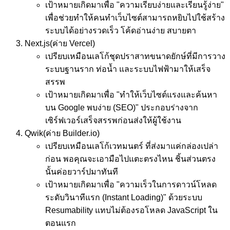
เป้าหมาย
เกิดมาเพื่อ "ความเรียบง่ายและเรียนรู้ง่าย"
เพื่อช่วยทำให้คนทำเว็บไซต์สามารถหยิบไปใช้สร้าง
ระบบได้อย่างรวดเร็ว โค้ดอ่านง่าย สบายตา
Next.js
(ค่าย Vercel)
เปรียบเหมือน
เลโก้ชุดปราสาทขนาดยักษ์ที่มีการวาง
ระบบฐานราก ท่อน้ำ และระบบไฟฟ้ามาให้เสร็จ
สรรพ
เป้าหมาย
เกิดมาเพื่อ "ทำให้เว็บไซต์แรงและค้นหา
บน Google พบง่าย (SEO)" ประกอบร่างจาก
เซิร์ฟเวอร์เสร็จสรรพก่อนส่งให้ผู้ใช้งาน
Qwik
(ค่าย Builder.io)
เปรียบเหมือน
เลโก้เวทมนตร์ ที่ส่งมาแค่กล่องเปล่า
ก่อน พอคุณจะเอามือไปแตะตรงไหน ชิ้นส่วนตรง
นั้นค่อยวาร์ปมาทันที
เป้าหมาย
เกิดมาเพื่อ "ความเร็วในการดาวน์โหลด
ระดับวินาทีแรก (Instant Loading)" ด้วยระบบ
Resumability แทบไม่ต้องรอโหลด JavaScript ใน
ตอนแรก