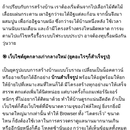
ถ้าเปรียบกับการสร้างบ้าน เราต้องเริ่มต้นจากไปเลือกไม้ตัดไม้
เลื่อยแผ่นกระดาน เผาอิฐกว่าจะได้อิฐแต่ละก้อน จากนั้นจึงมา
ผสมปูน เพื่อก่ออิฐฉาบผนัง ซึ่งกว่าจะได้บ้านหนึ่งหลัง ใช้เวลา
นานนับแรมเดือน และถ้ามีโครงสร้างตรงไหนผิดพลาด การจะ
ตามไปแก้ไขหรือรื้อระบบไฟระบบประปา อาจต้องทุบรื้อผนังกัน
วุ่นวาย
🎯
เว็บไซต์ยุคกลางเก่ากลางใหม่ (ยุคอะไรๆก็สำเร็จรูป)
เป็นยุครูปแบบการสร้างบ้านแบบโบราณ เปลี่ยนเป็นน็อคดาวน์
หรืออาจเรียกได้อีกอย่าง
บ้านสำเร็จรูป
พร้อมให้อยู่พร้อมให้ยก
ให้ย้ายไปที่เหมาะสมที่ไหนก็ได้ มีโครงสร้างทุกอย่างมาให้เสร็จ
สรรพ ตกแต่งเพิ่มได้นิดหน่อย แต่บางครั้งก็แถมเฟอร์นิเจอร์
หนักๆ ที่ไม่อยากได้ติดมาด้วย ทำให้บ้านดูรกแน่นอึดอัด ถ้าเป็น
เว็บไซต์ก็คือเว็บไซต์ที่มีขนาดความจุของไฟล์ใหญ่ ยิ่งรกยิ่งมี
ขนาดใหญ่มากเท่านั้น ทำให้ Browser ทั้ง "โคตรเร็ว" ขนาด
ไหน ก็ยังต้องใช้เวลาในการตรวจตราดูแลนานมากนานเกิน
หรืออีกนัยหนึ่งก็คือ โหลดช้านั่นเอง กว่าจะได้เห็นข้อมูลทั้งหมด