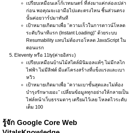
เปรียบเหมือน
เลโก้เวทมนตร์ ที่ส่งมาแค่กล่องเปล่า
ก่อน พอคุณจะเอามือไปแตะตรงไหน ชิ้นส่วนตรง
นั้นค่อยวาร์ปมาทันที
เป้าหมาย
เกิดมาเพื่อ "ความเร็วในการดาวน์โหลด
ระดับวินาทีแรก (Instant Loading)" ด้วยระบบ
Resumability แทบไม่ต้องรอโหลด JavaScript ใน
ตอนแรก
Eleventy หรือ 11ty
(ค่ายอิสระ)
เปรียบเหมือน
บ้านไม้สไตล์มินิมอลแท้ๆ ไม่มีกลไก
ไฟฟ้า ไม่มีลิฟต์ มีแต่โครงสร้างที่แข็งแรงและเบา
หวิว
เป้าหมาย
เกิดมาเพื่อ "ความเบาขั้นสุดและไม่ต้อง
บำรุงรักษาเยอะ" เปลี่ยนข้อมูลทุกอย่างให้กลายเป็น
ไฟล์หน้าเว็บธรรมดาๆ เตรียมไว้เลย โหลดไวระดับ
เต็ม 100
รู้จัก Google Core Web
Vitals
Knowledge