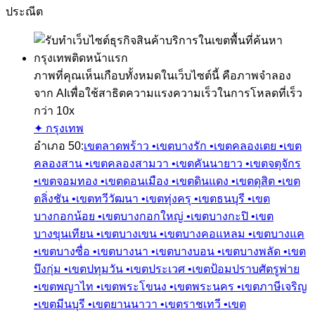
ประณีต
ภาพที่คุณเห็นเกือบทั้งหมดในเว็บไซต์นี้ คือภาพจำลอง
จาก AI
เพื่อใช้สาธิตความแรงความเร็วในการโหลดที่เร็ว
กว่า 10x
✦ กรุงเทพ
อำเภอ
50
:
เขตลาดพร้าว •
เขตบางรัก •
เขตคลองเตย •
เขต
คลองสาน •
เขตคลองสามวา •
เขตคันนายาว •
เขตจตุจักร
•
เขตจอมทอง •
เขตดอนเมือง •
เขตดินแดง •
เขตดุสิต •
เขต
ตลิ่งชัน •
เขตทวีวัฒนา •
เขตทุ่งครุ •
เขตธนบุรี •
เขต
บางกอกน้อย •
เขตบางกอกใหญ่ •
เขตบางกะปิ •
เขต
บางขุนเทียน •
เขตบางเขน •
เขตบางคอแหลม •
เขตบางแค
•
เขตบางซื่อ •
เขตบางนา •
เขตบางบอน •
เขตบางพลัด •
เขต
บึงกุ่ม •
เขตปทุมวัน •
เขตประเวศ •
เขตป้อมปราบศัตรูพ่าย
•
เขตพญาไท •
เขตพระโขนง •
เขตพระนคร •
เขตภาษีเจริญ
•
เขตมีนบุรี •
เขตยานนาวา •
เขตราชเทวี •
เขต