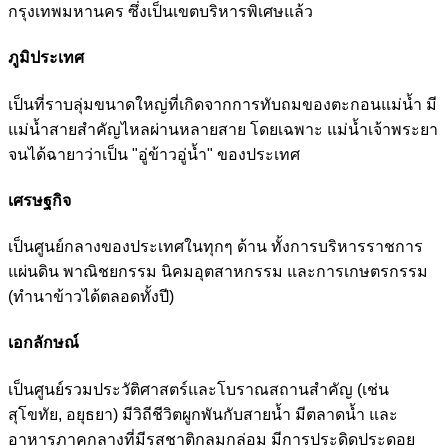
กรุงเทพมหานคร ซึ่งเป็นเขตบริหารพิเศษแล้ว
ภูมิประเทศ
เป็นที่ราบลุ่มขนาดใหญ่ที่เกิดจากการทับถมของตะกอนแม่น้ำ มี
แม่น้ำสายสำคัญไหลผ่านหลายสาย โดยเฉพาะ แม่น้ำเจ้าพระยา
จนได้ฉายาว่าเป็น "อู่ข้าวอู่น้ำ" ของประเทศ
เศรษฐกิจ
เป็นศูนย์กลางของประเทศในทุกๆ ด้าน ทั้งการบริหารราชการ
แผ่นดิน พาณิชยกรรม นิคมอุตสาหกรรม และการเกษตรกรรม
(ทำนาข้าวได้ตลอดทั้งปี)
เอกลักษณ์
เป็นศูนย์รวมประวัติศาสตร์และโบราณสถานสำคัญ (เช่น
สุโขทัย, อยุธยา) มีวิถีชีวิตผูกพันกับสายน้ำ มีตลาดน้ำ และ
อาหารภาคกลางที่มีรสชาติกลมกล่อม มีการประดิดประดอย