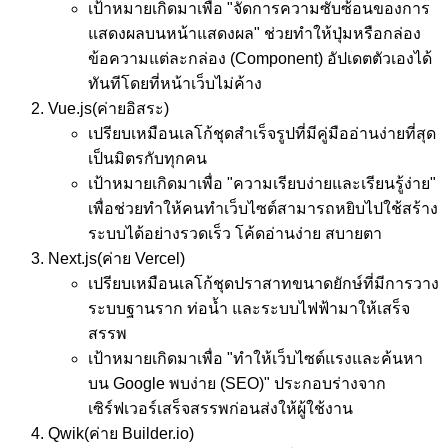
เป้าหมาย
เกิดมาเพื่อ "จัดการความซับซ้อนของการ
แสดงผลบนหน้าแสดงผล" ช่วยทำให้ปุ่มหรือกล่อง
ข้อความแต่ละกล่อง (Component) อัปเดตตัวเองได้
ทันทีโดยที่หน้าเว็บไม่ค้าง
Vue.js
(ค่ายอิสระ)
เปรียบเหมือน
เลโก้ชุดสำเร็จรูปที่มีคู่มืออ่านง่ายที่สุด
เป็นมิตรกับทุกคน
เป้าหมาย
เกิดมาเพื่อ "ความเรียบง่ายและเรียนรู้ง่าย"
เพื่อช่วยทำให้คนทำเว็บไซต์สามารถหยิบไปใช้สร้าง
ระบบได้อย่างรวดเร็ว โค้ดอ่านง่าย สบายตา
Next.js
(ค่าย Vercel)
เปรียบเหมือน
เลโก้ชุดปราสาทขนาดยักษ์ที่มีการวาง
ระบบฐานราก ท่อน้ำ และระบบไฟฟ้ามาให้เสร็จ
สรรพ
เป้าหมาย
เกิดมาเพื่อ "ทำให้เว็บไซต์แรงและค้นหา
บน Google พบง่าย (SEO)" ประกอบร่างจาก
เซิร์ฟเวอร์เสร็จสรรพก่อนส่งให้ผู้ใช้งาน
Qwik
(ค่าย Builder.io)