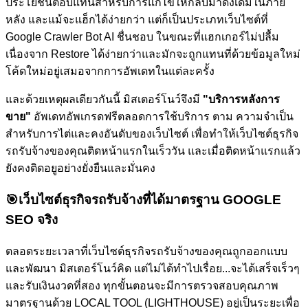
ประโยชน์ตอบแทนสำหรับการแก้ไขให้กลับมาดังเดิมในภาย
หลัง และแม้จะแฮ็กได้ง่ายกว่า แต่ก็เป็นประเภทเว็บไซต์ที่
Google Crawler Bot AI ชื่นชอบ ในขณะที่แฮกเกอร์ไม่ปลื้ม
เนื่องจาก Restore ได้ง่ายกว่าและมักจะถูกแทนที่ด้วยข้อมูลใหม่
โค้ดใหม่อยู่เสมอจากการอัพเดทในแต่ละครั้ง
และด้วยเหตุผลเดียวกันนี้ มิสเตอร์โนว์จึงมี
"บริการหลังการ
ขาย"
อัพเดทอัพเกรดฟรีตลอดการใช้บริการ ตาม ความจำเป็น
สำหรับการไต่และคงอันดับของเว็บไซต์
เพื่อทำให้เว็บไซต์ธุรกิจ
รถรับจ้างของคุณติดหน้าแรกในเร็ววัน และเมื่อติดหน้าแรกแล้ว
ยังคงติดอยูอย่างยั่งยืนและมั่นคง
🎯
เว็บไซต์ธุรกิจรถรับจ้างที่ได้มาตรฐาน GOOGLE
SEO จริง
ตลอดระยะเวลาที่เว็บไซต์ธุรกิจรถรับจ้างของคุณถูกออกแบบ
และพัฒนา มิสเตอร์โนว์คิด แต่ไม่ได้ทำไปเรื่อย...จะได้เสร็จเร็วๆ
และรับเงินงวดที่สอง ทุกขั้นตอนจะมีการตรวจสอบคุณภาพ
มาตรฐานด้วย LOCAL TOOL (LIGHTHOUSE) อยู่เป็นระยะเพื่อ