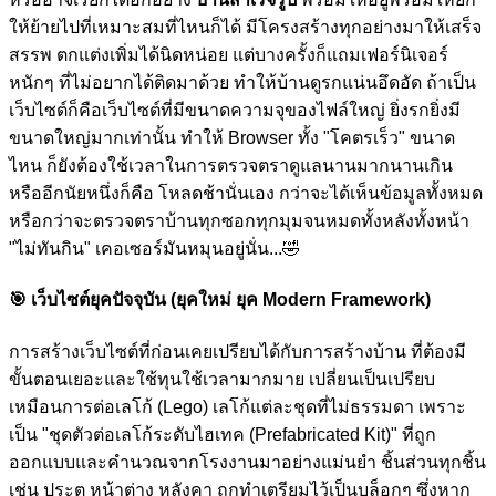
ให้ย้ายไปที่เหมาะสมที่ไหนก็ได้ มีโครงสร้างทุกอย่างมาให้เสร็จ
สรรพ ตกแต่งเพิ่มได้นิดหน่อย แต่บางครั้งก็แถมเฟอร์นิเจอร์
หนักๆ ที่ไม่อยากได้ติดมาด้วย ทำให้บ้านดูรกแน่นอึดอัด ถ้าเป็น
เว็บไซต์ก็คือเว็บไซต์ที่มีขนาดความจุของไฟล์ใหญ่ ยิ่งรกยิ่งมี
ขนาดใหญ่มากเท่านั้น ทำให้ Browser ทั้ง "โคตรเร็ว" ขนาด
ไหน ก็ยังต้องใช้เวลาในการตรวจตราดูแลนานมากนานเกิน
หรืออีกนัยหนึ่งก็คือ โหลดช้านั่นเอง กว่าจะได้เห็นข้อมูลทั้งหมด
หรือกว่าจะตรวจตราบ้านทุกซอกทุกมุมจนหมดทั้งหลังทั้งหน้า
"ไม่ทันกิน" เคอเซอร์มันหมุนอยู่นั่น...
🤣
🎯
เว็บไซต์ยุคปัจจุบัน (ยุคใหม่ ยุค Modern Framework)
การสร้างเว็บไซต์ที่ก่อนเคยเปรียบได้กับการสร้างบ้าน ที่ต้องมี
ขั้นตอนเยอะและใช้ทุนใช้เวลามากมาย เปลี่ยนเป็นเปรียบ
เหมือนการต่อเลโก้ (Lego) เลโก้แต่ละชุดที่ไม่ธรรมดา เพราะ
เป็น "ชุดตัวต่อเลโก้ระดับไฮเทค (Prefabricated Kit)" ที่ถูก
ออกแบบและคำนวณจากโรงงานมาอย่างแม่นยำ ชิ้นส่วนทุกชิ้น
เช่น ประตู หน้าต่าง หลังคา ถูกทำเตรียมไว้เป็นบล็อกๆ ซึ่งหาก