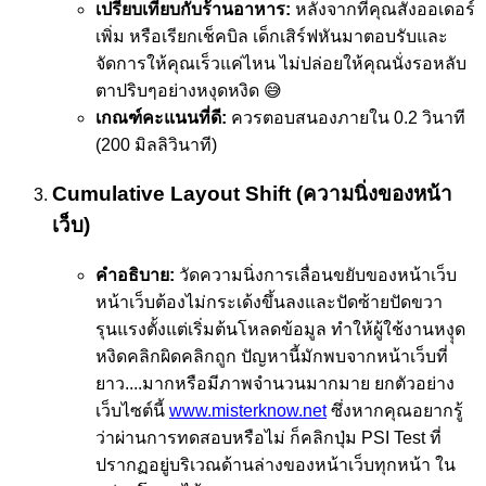
เปรียบเทียบกับร้านอาหาร:
หลังจากที่คุณสั่งออเดอร์
เพิ่ม หรือเรียกเช็คบิล เด็กเสิร์ฟหันมาตอบรับและ
จัดการให้คุณเร็วแค่ไหน ไม่ปล่อยให้คุณนั่งรอหลับ
ตาปริบๆอย่างหงุดหงิด 😅
เกณฑ์คะแนนที่ดี:
ควรตอบสนองภายใน 0.2 วินาที
(200 มิลลิวินาที)
Cumulative Layout Shift (ความนิ่งของหน้า
เว็บ)
คำอธิบาย:
วัดความนิ่งการเลื่อนขยับของหน้าเว็บ
หน้าเว็บต้องไม่กระเด้งขึ้นลงและปัดซ้ายปัดขวา
รุนแรงตั้งแต่เริ่มต้นโหลดข้อมูล ทำให้ผู้ใช้งานหงุุด
หงิดคลิกผิดคลิกถูก ปัญหานี้มักพบจากหน้าเว็บที่
ยาว....มากหรือมีภาพจำนวนมากมาย ยกตัวอย่าง
เว็บไซต์นี้
www.misterknow.net
ซึ่งหากคุณอยากรู้
ว่าผ่านการทดสอบหรือไม่ ก็คลิกปุ่ม PSI Test ที่
ปรากฏอยู่บริเวณด้านล่างของหน้าเว็บทุกหน้า ใน