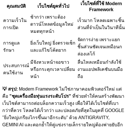
เว็บไซต์ที่ใช้ Modern
คุณสมบัติ
เว็บไซต์ยุคทั่วไป
Framework
ช้ากว่า เพราะต้อง
ความเร็วใน
เร็วมาก โหลดเฉพาะชิ้น
ดาวน์โหลดข้อมูลใหม่
การเปิด
ส่วนที่จำเป็นในวินาทีนั้น
หมดทุกหน้า
จัดการง่าย เพราะแยก
การดูแล
ยิ่งเว็บใหญ่ ยิ่งตรวจเช็ก
ชิ้นส่วนชัดเจนเหมือนก
รักษา
และแก้ไขโค้ดยาก
ล่องเลโก้
มีจังหวะหน้าจอขาว
ลื่นไหลเหมือนกำลังใช้
ประสบการณ์
หรือกระตุกเวลาเปลี่ยน
งานแอปพลิเคชันบนมือ
คนใช้งาน
หน้า
ถือ
💡 สรุป:
Modern Framework ไม่ใช่ภาษาคอมพิวเตอร์ใหม่ แต่
คือ
"ชุดเครื่องมือทุ่นแรงระดับโปร"
ที่ช่วยทำให้คนสร้างพัฒนา
เว็บไซต์สามารถต่อบล็อกความเร็วสูง เพื่อให้ได้เว็บไซต์ที่เบา
กว่าที่ควร โหลดได้เร็วกว่า และปลอดภัยที่สุดในยุคที่ GOOGLE
"ยิ่งใหญ่เกรียงไกรขึ้นมาอีกระดับ" ด้วย ANTIGRAVITY,
GEMINI AI และตอกย้ำให้คู่แข่งรายเล็กรายใหญ่ต้องพ่ายยับอีก