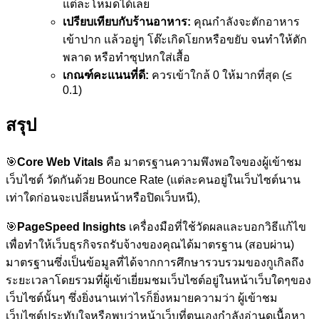
แต่ละโหมดได้เลย
เปรียบเทียบกับร้านอาหาร:
คุณกำลังจะตักอาหาร
เข้าปาก แล้วอยู่ๆ โต๊ะเกิดโยกหรือขยับ จนทำให้ตัก
พลาด หรือทำซุปหกใส่เสื้อ
เกณฑ์คะแนนที่ดี:
ควรเข้าใกล้ 0 ให้มากที่สุด (≤
0.1)
สรุป
🎯
Core Web Vitals
คือ มาตรฐานความพึงพอใจของผู้เข้าชม
เว็บไซต์ วัดกันด้วย Bounce Rate (แต่ละคนอยู่ในเว็บไซต์นาน
เท่าใดก่อนจะเปลี่ยนหน้าหรือปิดเว็บหนี),
🎯
PageSpeed Insights
เครื่องมือที่ใช้วัดผลและบอกวิธีแก้ไข
เพื่อทำให้เว็บธุรกิจรถรับจ้างของคุณได้มาตรฐาน (สอบผ่าน)
มาตรฐานซึ่งเป็นข้อมูลที่ได้จากการศึกษารวบรวมของกูเกิลถึง
ระยะเวลาโดยรวมที่ผู้เข้าเยี่ยมชมเว็บไซต์อยู่ในหน้าเว็บใดๆของ
เว็บไซต์นั้นๆ ซึ่งยิ่งนานเท่าไรก็ยิ่งหมายความว่า ผู้เข้าชม
เว็บไซต์ประทับใจหรือพบว่าหน้าเว็บที่ตนเองกำลังอ่านดูเนื้อหา