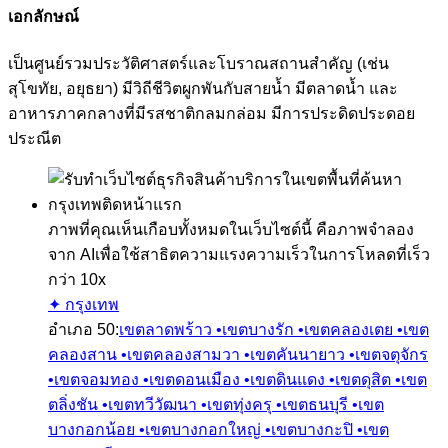
เอกลักษณ์
เป็นศูนย์รวมประวัติศาสตร์และโบราณสถานสำคัญ (เช่น
สุโขทัย, อยุธยา) มีวิถีชีวิตผูกพันกับสายน้ำ มีตลาดน้ำ และ
อาหารภาคกลางที่มีรสชาติกลมกล่อม มีการประดิดประดอย
ประณีต
ภาพที่คุณเห็นเกือบทั้งหมดในเว็บไซต์นี้ คือภาพจำลอง
จาก AI
เพื่อใช้สาธิตความแรงความเร็วในการโหลดที่เร็ว
กว่า 10x
✦ กรุงเทพ
อำเภอ
50
:
เขตลาดพร้าว •
เขตบางรัก •
เขตคลองเตย •
เขต
คลองสาน •
เขตคลองสามวา •
เขตคันนายาว •
เขตจตุจักร
•
เขตจอมทอง •
เขตดอนเมือง •
เขตดินแดง •
เขตดุสิต •
เขต
ตลิ่งชัน •
เขตทวีวัฒนา •
เขตทุ่งครุ •
เขตธนบุรี •
เขต
บางกอกน้อย •
เขตบางกอกใหญ่ •
เขตบางกะปิ •
เขต