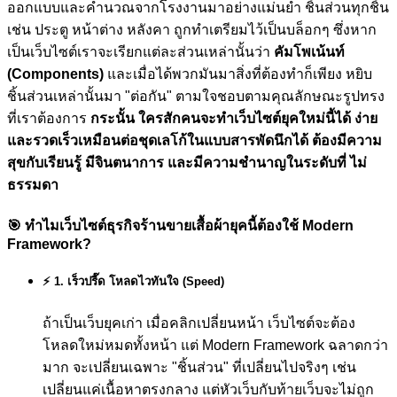
ออกแบบและคำนวณจากโรงงานมาอย่างแม่นยำ ชิ้นส่วนทุกชิ้น
เช่น ประตู หน้าต่าง หลังคา ถูกทำเตรียมไว้เป็นบล็อกๆ ซึ่งหาก
เป็นเว็บไซต์เราจะเรียกแต่ละส่วนเหล่านั้นว่า
คัมโพเน้นท์
(Components)
และเมื่อได้พวกมันมาสิ่งที่ต้องทำก็เพียง หยิบ
ชิ้นส่วนเหล่านั้นมา "ต่อกัน" ตามใจชอบตามคุณลักษณะรูปทรง
ที่เราต้องการ
กระนั้น ใครสักคนจะทำเว็บไซต์ยุคใหม่นี้ได้ ง่าย
และรวดเร็วเหมือนต่อชุดเลโก้ในแบบสารพัดนึกได้ ต้องมีความ
สุขกับเรียนรู้ มีจินตนาการ และมีความชำนาญในระดับที่ ไม่
ธรรมดา
🎯
ทำไมเว็บไซต์ธุรกิจร้านขายเสื้อผ้ายุคนี้ต้องใช้ Modern
Framework?
⚡ 1. เร็วปรี๊ด โหลดไวทันใจ (Speed)
ถ้าเป็นเว็บยุคเก่า เมื่อคลิกเปลี่ยนหน้า เว็บไซต์จะต้อง
โหลดใหม่หมดทั้งหน้า แต่ Modern Framework ฉลาดกว่า
มาก จะเปลี่ยนเฉพาะ "ชิ้นส่วน" ที่เปลี่ยนไปจริงๆ เช่น
เปลี่ยนแค่เนื้อหาตรงกลาง แต่หัวเว็บกับท้ายเว็บจะไม่ถูก