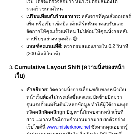
เว็บ โดยจะตรวจสอบว่า หน้าเว็บตอบสนองได้
รวดเร็วขนาดไหน
เปรียบเทียบกับร้านอาหาร:
หลังจากที่คุณสั่งออเดอร์
เพิ่ม หรือเรียกเช็คบิล เด็กเสิร์ฟหันมาตอบรับและ
จัดการให้คุณเร็วแค่ไหน ไม่ปล่อยให้คุณนั่งรอหลับ
ตาปริบๆอย่างหงุดหงิด 😅
เกณฑ์คะแนนที่ดี:
ควรตอบสนองภายใน 0.2 วินาที
(200 มิลลิวินาที)
Cumulative Layout Shift (ความนิ่งของหน้า
เว็บ)
คำอธิบาย:
วัดความนิ่งการเลื่อนขยับของหน้าเว็บ
หน้าเว็บต้องไม่กระเด้งขึ้นลงและปัดซ้ายปัดขวา
รุนแรงตั้งแต่เริ่มต้นโหลดข้อมูล ทำให้ผู้ใช้งานหงุุด
หงิดคลิกผิดคลิกถูก ปัญหานี้มักพบจากหน้าเว็บที่
ยาว....มากหรือมีภาพจำนวนมากมาย ยกตัวอย่าง
เว็บไซต์นี้
www.misterknow.net
ซึ่งหากคุณอยากรู้