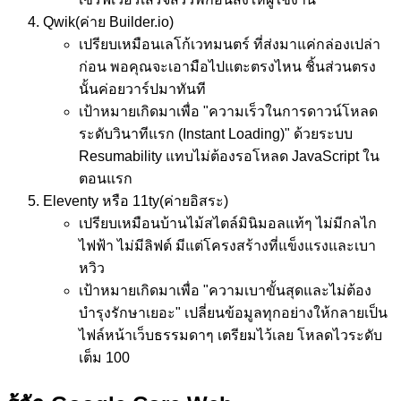
Qwik
(ค่าย Builder.io)
เปรียบเหมือน
เลโก้เวทมนตร์ ที่ส่งมาแค่กล่องเปล่า
ก่อน พอคุณจะเอามือไปแตะตรงไหน ชิ้นส่วนตรง
นั้นค่อยวาร์ปมาทันที
เป้าหมาย
เกิดมาเพื่อ "ความเร็วในการดาวน์โหลด
ระดับวินาทีแรก (Instant Loading)" ด้วยระบบ
Resumability แทบไม่ต้องรอโหลด JavaScript ใน
ตอนแรก
Eleventy หรือ 11ty
(ค่ายอิสระ)
เปรียบเหมือน
บ้านไม้สไตล์มินิมอลแท้ๆ ไม่มีกลไก
ไฟฟ้า ไม่มีลิฟต์ มีแต่โครงสร้างที่แข็งแรงและเบา
หวิว
เป้าหมาย
เกิดมาเพื่อ "ความเบาขั้นสุดและไม่ต้อง
บำรุงรักษาเยอะ" เปลี่ยนข้อมูลทุกอย่างให้กลายเป็น
ไฟล์หน้าเว็บธรรมดาๆ เตรียมไว้เลย โหลดไวระดับ
เต็ม 100