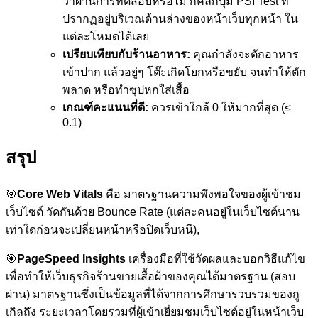
ว่าผ่านการทดสอบหรือไม่ ก็คลิกปุ่ม PSI Test ที่
ปรากฏอยู่บริเวณด้านล่างของหน้าเว็บทุกหน้า ใน
แต่ละโหมดได้เลย
เปรียบเทียบกับร้านอาหาร:
คุณกำลังจะตักอาหาร
เข้าปาก แล้วอยู่ๆ โต๊ะเกิดโยกหรือขยับ จนทำให้ตัก
พลาด หรือทำซุปหกใส่เสื้อ
เกณฑ์คะแนนที่ดี:
ควรเข้าใกล้ 0 ให้มากที่สุด (≤
0.1)
สรุป
🎯
Core Web Vitals
คือ มาตรฐานความพึงพอใจของผู้เข้าชม
เว็บไซต์ วัดกันด้วย Bounce Rate (แต่ละคนอยู่ในเว็บไซต์นาน
เท่าใดก่อนจะเปลี่ยนหน้าหรือปิดเว็บหนี),
🎯
PageSpeed Insights
เครื่องมือที่ใช้วัดผลและบอกวิธีแก้ไข
เพื่อทำให้เว็บธุรกิจร้านขายเสื้อผ้าของคุณได้มาตรฐาน (สอบ
ผ่าน) มาตรฐานซึ่งเป็นข้อมูลที่ได้จากการศึกษารวบรวมของกู
เกิลถึง ระยะเวลาโดยรวมที่ผู้เข้าเยี่ยมชมเว็บไซต์อยู่ในหน้าเว็บ