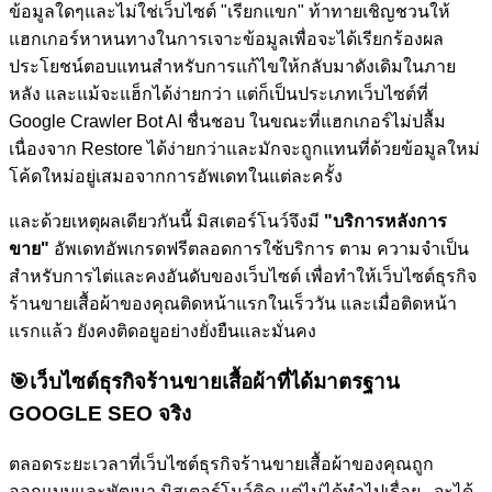
ข้อมูลใดๆและไม่ใช่เว็บไซต์ "เรียกแขก" ท้าทายเชิญชวนให้
แฮกเกอร์หาหนทางในการเจาะข้อมูลเพื่อจะได้เรียกร้องผล
ประโยชน์ตอบแทนสำหรับการแก้ไขให้กลับมาดังเดิมในภาย
หลัง และแม้จะแฮ็กได้ง่ายกว่า แต่ก็เป็นประเภทเว็บไซต์ที่
Google Crawler Bot AI ชื่นชอบ ในขณะที่แฮกเกอร์ไม่ปลื้ม
เนื่องจาก Restore ได้ง่ายกว่าและมักจะถูกแทนที่ด้วยข้อมูลใหม่
โค้ดใหม่อยู่เสมอจากการอัพเดทในแต่ละครั้ง
และด้วยเหตุผลเดียวกันนี้ มิสเตอร์โนว์จึงมี
"บริการหลังการ
ขาย"
อัพเดทอัพเกรดฟรีตลอดการใช้บริการ ตาม ความจำเป็น
สำหรับการไต่และคงอันดับของเว็บไซต์
เพื่อทำให้เว็บไซต์ธุรกิจ
ร้านขายเสื้อผ้าของคุณติดหน้าแรกในเร็ววัน และเมื่อติดหน้า
แรกแล้ว ยังคงติดอยูอย่างยั่งยืนและมั่นคง
🎯
เว็บไซต์ธุรกิจร้านขายเสื้อผ้าที่ได้มาตรฐาน
GOOGLE SEO จริง
ตลอดระยะเวลาที่เว็บไซต์ธุรกิจร้านขายเสื้อผ้าของคุณถูก
ออกแบบและพัฒนา มิสเตอร์โนว์คิด แต่ไม่ได้ทำไปเรื่อย...จะได้