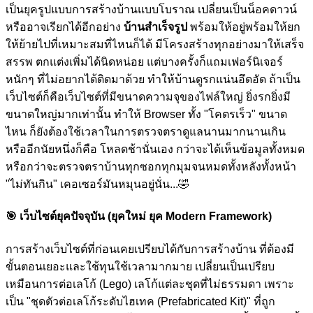
เป็นยุครูปแบบการสร้างบ้านแบบโบราณ เปลี่ยนเป็นน็อคดาวน์
หรืออาจเรียกได้อีกอย่าง
บ้านสำเร็จรูป
พร้อมให้อยู่พร้อมให้ยก
ให้ย้ายไปที่เหมาะสมที่ไหนก็ได้ มีโครงสร้างทุกอย่างมาให้เสร็จ
สรรพ ตกแต่งเพิ่มได้นิดหน่อย แต่บางครั้งก็แถมเฟอร์นิเจอร์
หนักๆ ที่ไม่อยากได้ติดมาด้วย ทำให้บ้านดูรกแน่นอึดอัด ถ้าเป็น
เว็บไซต์ก็คือเว็บไซต์ที่มีขนาดความจุของไฟล์ใหญ่ ยิ่งรกยิ่งมี
ขนาดใหญ่มากเท่านั้น ทำให้ Browser ทั้ง "โคตรเร็ว" ขนาด
ไหน ก็ยังต้องใช้เวลาในการตรวจตราดูแลนานมากนานเกิน
หรืออีกนัยหนึ่งก็คือ โหลดช้านั่นเอง กว่าจะได้เห็นข้อมูลทั้งหมด
หรือกว่าจะตรวจตราบ้านทุกซอกทุกมุมจนหมดทั้งหลังทั้งหน้า
"ไม่ทันกิน" เคอเซอร์มันหมุนอยู่นั่น...
🤣
🎯
เว็บไซต์ยุคปัจจุบัน (ยุคใหม่ ยุค Modern Framework)
การสร้างเว็บไซต์ที่ก่อนเคยเปรียบได้กับการสร้างบ้าน ที่ต้องมี
ขั้นตอนเยอะและใช้ทุนใช้เวลามากมาย เปลี่ยนเป็นเปรียบ
เหมือนการต่อเลโก้ (Lego) เลโก้แต่ละชุดที่ไม่ธรรมดา เพราะ
เป็น "ชุดตัวต่อเลโก้ระดับไฮเทค (Prefabricated Kit)" ที่ถูก