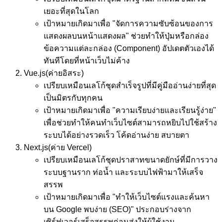
เยอะที่สุดในโลก
เป้าหมาย
เกิดมาเพื่อ "จัดการความซับซ้อนของการ
แสดงผลบนหน้าแสดงผล" ช่วยทำให้ปุ่มหรือกล่อง
ข้อความแต่ละกล่อง (Component) อัปเดตตัวเองได้
ทันทีโดยที่หน้าเว็บไม่ค้าง
Vue.js
(ค่ายอิสระ)
เปรียบเหมือน
เลโก้ชุดสำเร็จรูปที่มีคู่มืออ่านง่ายที่สุด
เป็นมิตรกับทุกคน
เป้าหมาย
เกิดมาเพื่อ "ความเรียบง่ายและเรียนรู้ง่าย"
เพื่อช่วยทำให้คนทำเว็บไซต์สามารถหยิบไปใช้สร้าง
ระบบได้อย่างรวดเร็ว โค้ดอ่านง่าย สบายตา
Next.js
(ค่าย Vercel)
เปรียบเหมือน
เลโก้ชุดปราสาทขนาดยักษ์ที่มีการวาง
ระบบฐานราก ท่อน้ำ และระบบไฟฟ้ามาให้เสร็จ
สรรพ
เป้าหมาย
เกิดมาเพื่อ "ทำให้เว็บไซต์แรงและค้นหา
บน Google พบง่าย (SEO)" ประกอบร่างจาก
เซิร์ฟเวอร์เสร็จสรรพก่อนส่งให้ผู้ใช้งาน