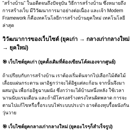
"สร้างบ้าน" ในอดีตจนถึงปัจจุบัน วิธีการสร้างบ้าน ซึ่งหมายถึง
การสร้างเว็บ มีวิวัฒนาการมาอย่างต่อเนื่อง และเจ้า Modern
Framework ก็คือเทคโนโลยีการสร้างบ้านยุคใหม่ เทคโนโลยี
ล่าสุด
วิวัฒนาการของเว็บไซต์ (ยุคเก่า → กลางเก่ากลางใหม่
→ ยุคใหม่)
🎯
เว็บไซต์ยุคเก่า (ยุคดั้งเดิมที่ต้องเขียนโค้ดเองจากศูนย์)
ถ้าเปรียบกับการสร้างบ้าน เราต้องเริ่มต้นจากไปเลือกไม้ตัดไม้
เลื่อยแผ่นกระดาน เผาอิฐกว่าจะได้อิฐแต่ละก้อน จากนั้นจึงมา
ผสมปูน เพื่อก่ออิฐฉาบผนัง ซึ่งกว่าจะได้บ้านหนึ่งหลัง ใช้เวลา
นานนับแรมเดือน และถ้ามีโครงสร้างตรงไหนผิดพลาด การจะ
ตามไปแก้ไขหรือรื้อระบบไฟระบบประปา อาจต้องทุบรื้อผนังกัน
วุ่นวาย
🎯
เว็บไซต์ยุคกลางเก่ากลางใหม่ (ยุคอะไรๆก็สำเร็จรูป)