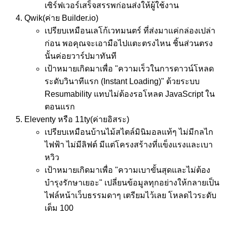
เซิร์ฟเวอร์เสร็จสรรพก่อนส่งให้ผู้ใช้งาน
Qwik
(ค่าย Builder.io)
เปรียบเหมือน
เลโก้เวทมนตร์ ที่ส่งมาแค่กล่องเปล่า
ก่อน พอคุณจะเอามือไปแตะตรงไหน ชิ้นส่วนตรง
นั้นค่อยวาร์ปมาทันที
เป้าหมาย
เกิดมาเพื่อ "ความเร็วในการดาวน์โหลด
ระดับวินาทีแรก (Instant Loading)" ด้วยระบบ
Resumability แทบไม่ต้องรอโหลด JavaScript ใน
ตอนแรก
Eleventy หรือ 11ty
(ค่ายอิสระ)
เปรียบเหมือน
บ้านไม้สไตล์มินิมอลแท้ๆ ไม่มีกลไก
ไฟฟ้า ไม่มีลิฟต์ มีแต่โครงสร้างที่แข็งแรงและเบา
หวิว
เป้าหมาย
เกิดมาเพื่อ "ความเบาขั้นสุดและไม่ต้อง
บำรุงรักษาเยอะ" เปลี่ยนข้อมูลทุกอย่างให้กลายเป็น
ไฟล์หน้าเว็บธรรมดาๆ เตรียมไว้เลย โหลดไวระดับ
เต็ม 100