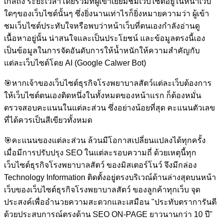
เกิลถึง ระยะเวลาโดยรวมที่ผู้เข้าเยี่ยมชมเว็บไซต์อยู่ในหน้าเว็บ
ใดๆของเว็บไซต์นั้นๆ ซึ่งยิ่งนานเท่าไรก็ยิ่งหมายความว่า ผู้เข้า
ชมเว็บไซต์ประทับใจหรือพบว่าหน้าเว็บที่ตนเองกำลังอ่านดู
เนื้อหาอยู่นั้น น่าสนใจและเป็นประโยชน์ และข้อมูลตรงนี้เอง
เป็นข้อมูลในการจัดอันดับการให้น้ำหนักให้ความสำคัญกับ
แต่ละเว็บไซต์โดย AI (Google Calwer Bot)
🎯
หากเจ้าของเว็บไซต์ธุรกิจโรงพยาบาลสัตว์แต่ละเว็บต้องการ
ให้เว็บไซต์ตนเองติดหนึ่งในทั้งหมดของหน้าแรก ก็ต้องหมั่น
ตรวจสอบคะแนนในแต่ละส่วน ซึ่งอย่างน้อยที่สุด คะแนนตัวเลข
ที่ได้ควรเป็นสีเขียวทั้งหมด
🎯
คะแนนของแต่ละส่วน ล้วนมีโอกาสเปลี่ยนแปลงได้ทุกครั้ง
เมื่อมีการปรับปรุง SEO ในแต่ละรอบความถี่ ด้วยเหตุนี้ทุก
เว็บไซต์ธุรกิจโรงพยาบาลสัตว์ ของมิสเตอร์โนว์ จึงมีกล่อง
Technology Information ติดตั้งอยู่ตรงบริเวณ์ด้านล่างสุดบนหน้า
เว็บของเว็บไซต์ธุรกิจโรงพยาบาลสัตว์ ของลูกค้าทุกเว็บ จุด
ประสงค์เพื่ออำนวยความสะดวกและเสมือน "ประทับตราการันตี
ด้วยประสบการณ์ตรงด้าน SEO ON-PAGE ยาวนานกว่า 10 ปี"