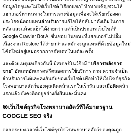
ข้อมูลใดๆและไม่ใช่เว็บไซต์ "เรียกแขก" ท้าทายเชิญชวนให้
แฮกเกอร์หาหนทางในการเจาะข้อมูลเพื่อจะได้เรียกร้องผล
ประโยชน์ตอบแทนสำหรับการแก้ไขให้กลับมาดังเดิมในภาย
หลัง และแม้จะแฮ็กได้ง่ายกว่า แต่ก็เป็นประเภทเว็บไซต์ที่
Google Crawler Bot AI ชื่นชอบ ในขณะที่แฮกเกอร์ไม่ปลื้ม
เนื่องจาก Restore ได้ง่ายกว่าและมักจะถูกแทนที่ด้วยข้อมูลใหม่
โค้ดใหม่อยู่เสมอจากการอัพเดทในแต่ละครั้ง
และด้วยเหตุผลเดียวกันนี้ มิสเตอร์โนว์จึงมี
"บริการหลังการ
ขาย"
อัพเดทอัพเกรดฟรีตลอดการใช้บริการ ตาม ความจำเป็น
สำหรับการไต่และคงอันดับของเว็บไซต์
เพื่อทำให้เว็บไซต์ธุรกิจ
โรงพยาบาลสัตว์ของคุณติดหน้าแรกในเร็ววัน และเมื่อติดหน้า
แรกแล้ว ยังคงติดอยูอย่างยั่งยืนและมั่นคง
🎯
เว็บไซต์ธุรกิจโรงพยาบาลสัตว์ที่ได้มาตรฐาน
GOOGLE SEO จริง
ตลอดระยะเวลาที่เว็บไซต์ธุรกิจโรงพยาบาลสัตว์ของคุณถูก