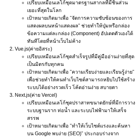
เปรียบเหมือน
เลโก้ชุดมาตรฐานสากลที่มีชิ้นส่วน
เยอะที่สุดในโลก
เป้าหมาย
เกิดมาเพื่อ "จัดการความซับซ้อนของการ
แสดงผลบนหน้าแสดงผล" ช่วยทำให้ปุ่มหรือกล่อง
ข้อความแต่ละกล่อง (Component) อัปเดตตัวเองได้
ทันทีโดยที่หน้าเว็บไม่ค้าง
Vue.js
(ค่ายอิสระ)
เปรียบเหมือน
เลโก้ชุดสำเร็จรูปที่มีคู่มืออ่านง่ายที่สุด
เป็นมิตรกับทุกคน
เป้าหมาย
เกิดมาเพื่อ "ความเรียบง่ายและเรียนรู้ง่าย"
เพื่อช่วยทำให้คนทำเว็บไซต์สามารถหยิบไปใช้สร้าง
ระบบได้อย่างรวดเร็ว โค้ดอ่านง่าย สบายตา
Next.js
(ค่าย Vercel)
เปรียบเหมือน
เลโก้ชุดปราสาทขนาดยักษ์ที่มีการวาง
ระบบฐานราก ท่อน้ำ และระบบไฟฟ้ามาให้เสร็จ
สรรพ
เป้าหมาย
เกิดมาเพื่อ "ทำให้เว็บไซต์แรงและค้นหา
บน Google พบง่าย (SEO)" ประกอบร่างจาก