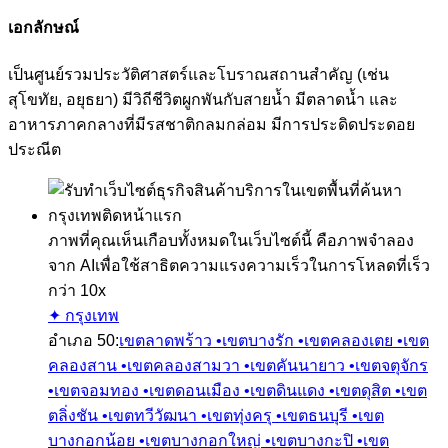
เอกลักษณ์
เป็นศูนย์รวมประวัติศาสตร์และโบราณสถานสำคัญ (เช่น
สุโขทัย, อยุธยา) มีวิถีชีวิตผูกพันกับสายน้ำ มีตลาดน้ำ และ
อาหารภาคกลางที่มีรสชาติกลมกล่อม มีการประดิดประดอย
ประณีต
ภาพที่คุณเห็นเกือบทั้งหมดในเว็บไซต์นี้ คือภาพจำลอง
จาก AI
เพื่อใช้สาธิตความแรงความเร็วในการโหลดที่เร็ว
กว่า 10x
✦ กรุงเทพ
อำเภอ
50
:
เขตลาดพร้าว •
เขตบางรัก •
เขตคลองเตย •
เขต
คลองสาน •
เขตคลองสามวา •
เขตคันนายาว •
เขตจตุจักร
•
เขตจอมทอง •
เขตดอนเมือง •
เขตดินแดง •
เขตดุสิต •
เขต
ตลิ่งชัน •
เขตทวีวัฒนา •
เขตทุ่งครุ •
เขตธนบุรี •
เขต
บางกอกน้อย •
เขตบางกอกใหญ่ •
เขตบางกะปิ •
เขต