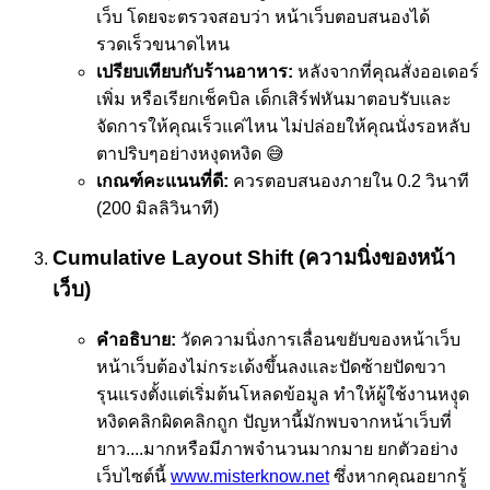
เว็บ โดยจะตรวจสอบว่า หน้าเว็บตอบสนองได้
รวดเร็วขนาดไหน
เปรียบเทียบกับร้านอาหาร:
หลังจากที่คุณสั่งออเดอร์
เพิ่ม หรือเรียกเช็คบิล เด็กเสิร์ฟหันมาตอบรับและ
จัดการให้คุณเร็วแค่ไหน ไม่ปล่อยให้คุณนั่งรอหลับ
ตาปริบๆอย่างหงุดหงิด 😅
เกณฑ์คะแนนที่ดี:
ควรตอบสนองภายใน 0.2 วินาที
(200 มิลลิวินาที)
Cumulative Layout Shift (ความนิ่งของหน้า
เว็บ)
คำอธิบาย:
วัดความนิ่งการเลื่อนขยับของหน้าเว็บ
หน้าเว็บต้องไม่กระเด้งขึ้นลงและปัดซ้ายปัดขวา
รุนแรงตั้งแต่เริ่มต้นโหลดข้อมูล ทำให้ผู้ใช้งานหงุุด
หงิดคลิกผิดคลิกถูก ปัญหานี้มักพบจากหน้าเว็บที่
ยาว....มากหรือมีภาพจำนวนมากมาย ยกตัวอย่าง
เว็บไซต์นี้
www.misterknow.net
ซึ่งหากคุณอยากรู้