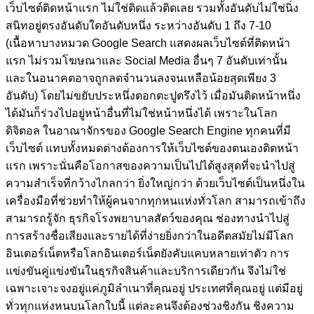
เว็บไซต์ติดหน้าแรก ไม่ใช่ติดแล้วติดเลย รวมทั้งอันดับไม่ใช่นิ่ง
สนิทอยู่ตรงอันดับใดอันดับหนึ่ง ระหว่างอันดับ 1 ถึง 7-10
(เนื้อหาบางหมวด Google Search แสดงผลเว็บไซต์ที่ติดหน้า
แรก ไม่รวมโฆษณาและ Social Media อื่นๆ 7 อันดับเท่านั้น
และในอนาคตอาจถูกลดจำนวนลงจนเหลือน้อยสุดเพียง 3
อันดับ)
โดยไม่ขยับประหนึ่งตอกตะปูตรึงไว้ เมื่อมันติดหน้าหนึ่ง
ได้มันก็ร่วงไปอยู่หน้าอื่นที่ไม่ใช่หน้าหนึ่งได้ เพราะในโลก
ดิจิตอล ในอาณาจักรของ Google Search Engine ทุกคนที่มี
เว็บไซต์ แทบทั้งหมดต่างต้องการให้เว็บไซต์ของตนเองติดหน้า
แรก เพราะนั่นคือโอกาสของความเป็นไปได้สูงสุดที่จะนำไปสู่
ความสำเร็จที่กว้างไกลกว่า ยิ่งใหญ่กว่า ด้วยเว็บไซต์เป็นหนึ่งใน
เครื่องมือที่ช่วยทำให้ผู้คนจากทุกหนแห่งทั่วโลก สามารถเข้าถึง
สามารถรู้จัก ธุรกิจโรงพยาบาลสัตว์ของคุณ ช่องทางนำไปสู่
การสร้างชื่อเสียงและรายได้ที่ง่ายยิ่งกว่าในอดีตสมัยไม่มีโลก
อินเตอร์เน็ตหรือโลกอินเตอร์เน็ตยังคับแคบหลายเท่าตัว การ
แข่งขันคู่แข่งขันในธุรกิจสินค้าและบริการเดียวกัน จึงไม่ใช่
เฉพาะเจาะจงอยู่แค่ภูมิลำเนาที่คุณอยู่ ประเทศที่คุณอยู่ แต่มีอยู่
ทั่วทุกแห่งหนบนโลกใบนี้ แต่ละคนจึงต้องช่วงชิงกัน ชิงความ