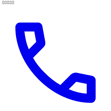
🏋🏼💪🏼🎉